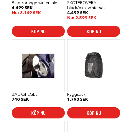
Black/orange wintersale
SKOTEROVERALL
4.499
SEK
black/pink wintersale
Nu:
3.149
SEK
4.499
SEK
Nu:
2.599
SEK
KÖP NU
KÖP NU
BACKSPEGEL
Ryggsäck
740
SEK
1.790
SEK
KÖP NU
KÖP NU