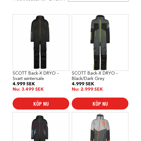
Den
Den
här
här
produkten
produkten
har
har
flera
flera
varianter.
varianter.
De
De
olika
olika
alternativen
alternativen
kan
kan
väljas
väljas
på
på
SCOTT Back-X DRYO –
SCOTT Back-X DRYO –
produktsidan
produktsidan
Svart wintersale
Black/Dark Grey
4.999
SEK
4.999
SEK
Nu:
3.499
SEK
Nu:
2.999
SEK
KÖP NU
KÖP NU
Den
Den
här
här
produkten
produkten
har
har
flera
flera
varianter.
varianter.