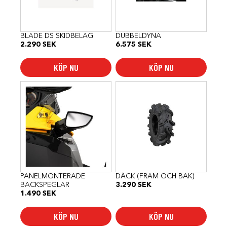
BLADE DS SKIDBELAG
DUBBELDYNA
2.290
SEK
6.575
SEK
KÖP NU
KÖP NU
PANELMONTERADE
DÄCK (FRAM OCH BAK)
BACKSPEGLAR
3.290
SEK
1.490
SEK
KÖP NU
KÖP NU