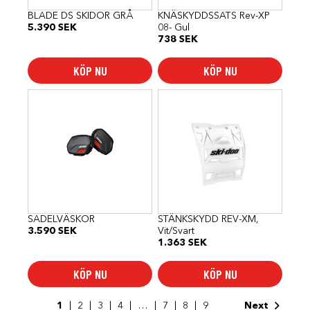
BLADE DS SKIDOR GRÅ
KNÄSKYDDSSATS Rev-XP
5.390
SEK
08- Gul
738
SEK
KÖP NU
KÖP NU
SADELVÄSKOR
STÄNKSKYDD REV-XM,
3.590
SEK
Vit/Svart
1.363
SEK
KÖP NU
KÖP NU
1
2
3
4
…
7
8
9
Next