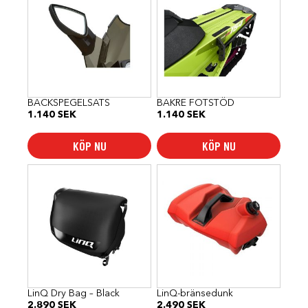
BACKSPEGELSATS
BAKRE FOTSTÖD
1.140
SEK
1.140
SEK
KÖP NU
KÖP NU
LinQ Dry Bag – Black
LinQ-bränsedunk
2.890
SEK
2.490
SEK