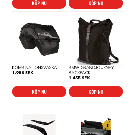
KÖP NU
KÖP NU
KOMBINATIONSVÄSKA
BMW GRANDJOURNEY
1.988
SEK
BACKPACK
1.455
SEK
KÖP NU
KÖP NU