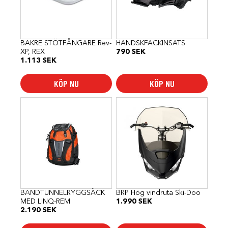
BAKRE STÖTFÅNGARE Rev-
HANDSKFACKINSATS
XP, REX
790
SEK
1.113
SEK
KÖP NU
KÖP NU
BANDTUNNELRYGGSÄCK
BRP Hög vindruta Ski-Doo
MED LINQ-REM
1.990
SEK
2.190
SEK