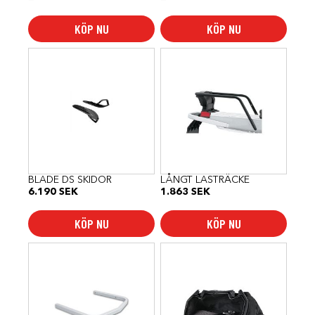
KÖP NU
KÖP NU
BLADE DS SKIDOR
LÅNGT LASTRÄCKE
6.190
SEK
1.863
SEK
KÖP NU
KÖP NU