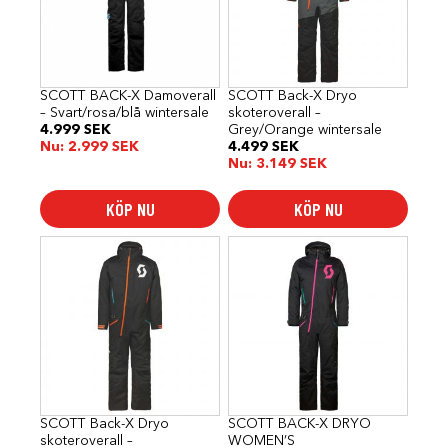
De
De
olika
olika
alternativen
alternativen
kan
kan
väljas
väljas
på
på
SCOTT BACK-X Damoverall
SCOTT Back-X Dryo
produktsidan
produktsidan
– Svart/rosa/blå wintersale
skoteroverall –
4.999
SEK
Grey/Orange wintersale
Nu:
2.999
SEK
4.499
SEK
Nu:
3.149
SEK
KÖP NU
KÖP NU
Den
Den
här
här
produkten
produkten
har
har
flera
flera
varianter.
varianter.
De
De
olika
olika
alternativen
alternativen
kan
kan
väljas
väljas
på
på
SCOTT Back-X Dryo
SCOTT BACK-X DRYO
produktsidan
produktsidan
skoteroverall –
WOMEN’S