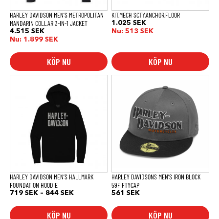
på
produktsidan
HARLEY DAVIDSON MEN’S METROPOLITAN
KIT,MECH SCTY,ANCHOR,FLOOR
MANDARIN COLLAR 3-IN-1 JACKET
1.025
SEK
4.515
SEK
Nu:
513
SEK
Nu:
1.899
SEK
KÖP NU
KÖP NU
Den
här
produkten
har
flera
varianter.
De
olika
alternativen
kan
väljas
på
produktsidan
HARLEY DAVIDSON MEN’S HALLMARK
HARLEY DAVIDSONS MEN’S IRON BLOCK
FOUNDATION HOODIE
59FIFTYCAP
Prisintervall:
719
SEK
–
844
SEK
561
SEK
719 SEK
till
KÖP NU
KÖP NU
844 SEK