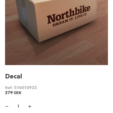
Decal
Ref:
516010933
279
SEK
Decal
mängd