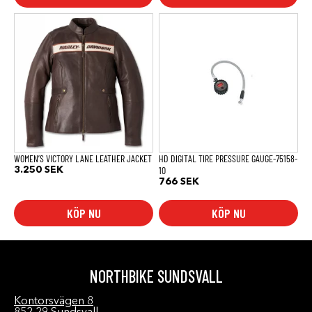
Den
här
produkten
har
flera
varianter.
De
olika
alternativen
kan
väljas
på
produktsidan
WOMEN’S VICTORY LANE LEATHER JACKET
HD DIGITAL TIRE PRESSURE GAUGE-75158-
10
3.250
SEK
766
SEK
KÖP NU
KÖP NU
NORTHBIKE SUNDSVALL
Kontorsvägen 8