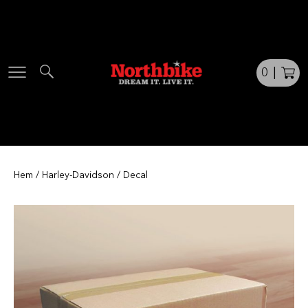
Skip
to
content
0
|
Hem
/
Harley-Davidson
/ Decal