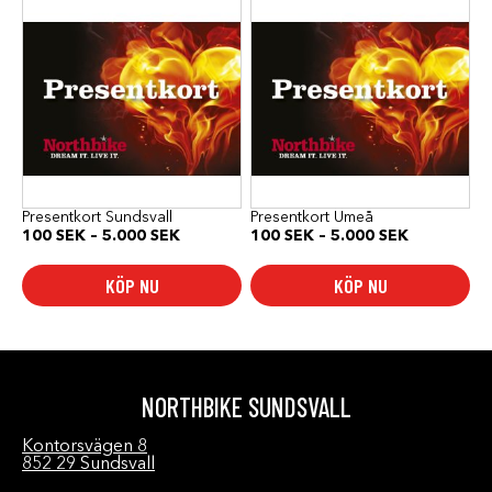
här
här
produkten
produkten
har
har
flera
flera
varianter.
varianter.
De
De
olika
olika
alternativen
alternativen
kan
kan
väljas
väljas
på
på
produktsidan
produktsidan
Presentkort Sundsvall
Presentkort Umeå
Prisintervall:
Prisinterval
100
SEK
–
5.000
SEK
100
SEK
–
5.000
SEK
100 SEK
100 SEK
till
till
KÖP NU
KÖP NU
5.000 SEK
5.000 SEK
NORTHBIKE SUNDSVALL
Kontorsvägen 8
852 29 Sundsvall