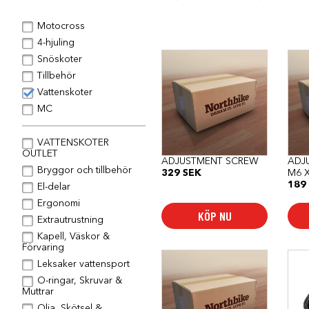
Motocross
4-hjuling
Snöskoter
Tillbehör
Vattenskoter
MC
VATTENSKOTER
OUTLET
ADJUSTMENT SCREW
ADJ
Bryggor och tillbehör
329
SEK
M6 X
189
El-delar
Ergonomi
KÖP NU
Extrautrustning
Kapell, Väskor &
Förvaring
Leksaker vattensport
O-ringar, Skruvar &
Muttrar
Olja, Skötsel &