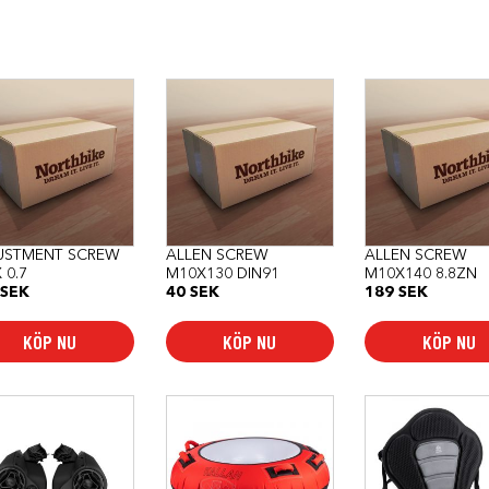
USTMENT SCREW
ALLEN SCREW
ALLEN SCREW
 0.7
M10X130 DIN91
M10X140 8.8ZN
SEK
40
SEK
189
SEK
KÖP NU
KÖP NU
KÖP NU