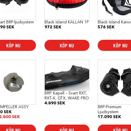
art BRP-ljudsystem
Black Island KALLAN 1P
Black Island Kanot
090
SEK
972
SEK
576
SEK
KÖP NU
KÖP NU
KÖP NU
BRP Kapell – Svart RXT,
RXT-X, GTX, WAKE PRO
4.890
SEK
IMPELLER ASSY
BRP-Premium
90
SEK
Ljudsystem
2.800
SEK
17.090
SEK
KÖP NU
KÖP NU
KÖP NU