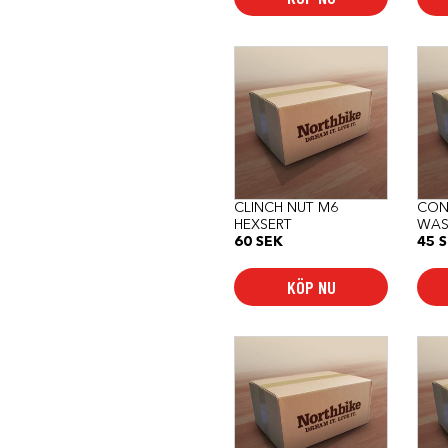
CLINCH NUT M6
CON
HEXSERT
WAS
60
SEK
45
S
KÖP NU