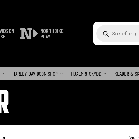
Produktsökning
VIDSON
NORTHBIKE
ISE
PLAY
HARLEY-DAVIDSON SHOP
HJÄLM & SKYDD
KLÄDER & S
R
ter
Visa