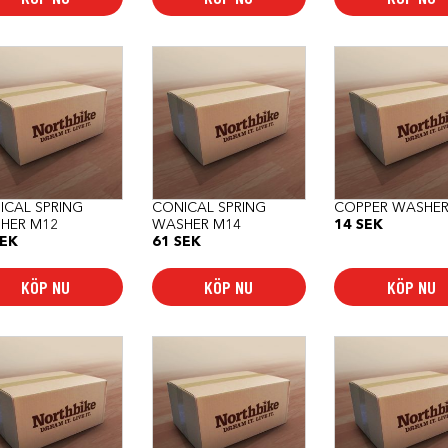
ICAL SPRING
CONICAL SPRING
COPPER WASHE
HER M12
WASHER M14
14
SEK
EK
61
SEK
KÖP NU
KÖP NU
KÖP NU