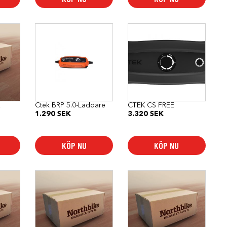
R
Ctek BRP 5.0-Laddare
CTEK CS FREE
1.290
SEK
3.320
SEK
KÖP NU
KÖP NU