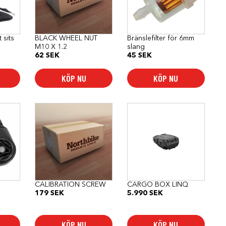
 sits
BLACK WHEEL NUT
Bränslefilter för 6mm
M10 X 1.2
slang
62
SEK
45
SEK
KÖP NU
KÖP NU
CALIBRATION SCREW
CARGO BOX LINQ
179
SEK
5.990
SEK
KÖP NU
KÖP NU