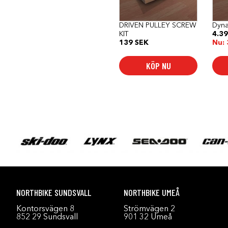
DRIVEN PULLEY SCREW
Dyna
KIT
4.3
139
SEK
Nu:
KÖP NU
NORTHBIKE SUNDSVALL
NORTHBIKE UMEÅ
Kontorsvägen 8
Strömvägen 2
852 29 Sundsvall
901 32 Umeå