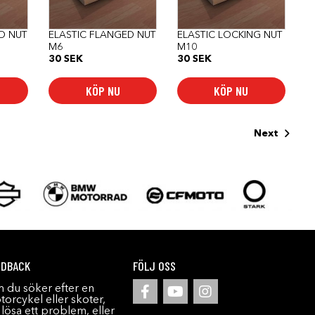
D NUT
ELASTIC FLANGED NUT
ELASTIC LOCKING NUT
M6
M10
30
SEK
30
SEK
KÖP NU
KÖP NU
Next
EDBACK
FÖLJ OSS
 du söker efter en
orcykel eller skoter,
l lösa ett problem, eller