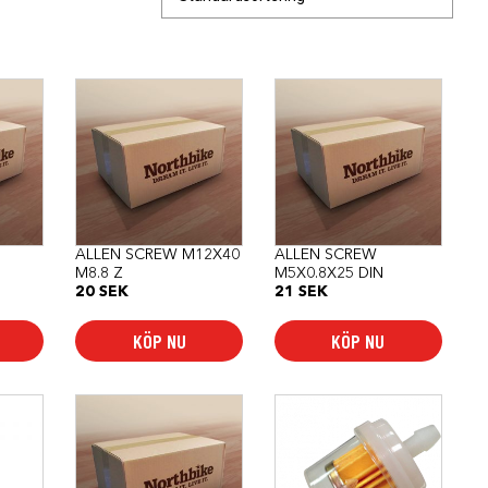
ALLEN SCREW M12X40
ALLEN SCREW
M8.8 Z
M5X0.8X25 DIN
20
SEK
21
SEK
KÖP NU
KÖP NU