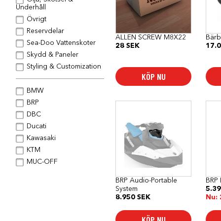
Underhåll
Övrigt
Reservdelar
ALLEN SCREW M8X22
Bärb
Sea-Doo Vattenskoter
28
SEK
17.
Skydd & Paneler
Styling & Customization
KÖP NU
BMW
BRP
DBC
Ducati
Kawasaki
KTM
MUC-OFF
BRP Audio-Portable
BRP 
System
5.3
8.950
SEK
Nu:
KÖP NU