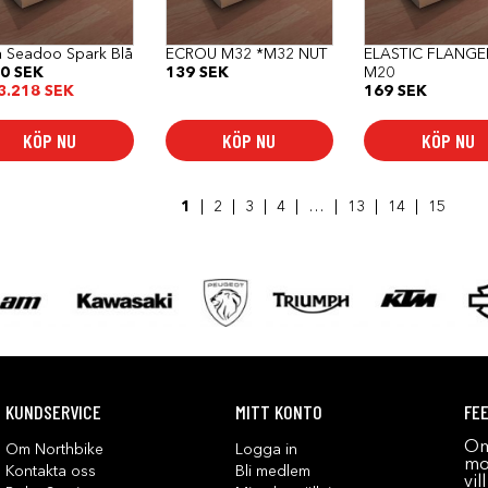
 Seadoo Spark Blå
ECROU M32 *M32 NUT
ELASTIC FLANGE
90
SEK
139
SEK
M20
3.218
SEK
169
SEK
KÖP NU
KÖP NU
KÖP NU
1
2
3
4
…
13
14
15
KUNDSERVICE
MITT KONTO
FE
Om
Om Northbike
Logga in
mot
Kontakta oss
Bli medlem
vil