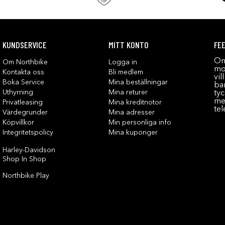
KUNDSERVICE
MITT KONTO
FE
Om
Om Northbike
Logga in
mot
Kontakta oss
Bli medlem
vil
Boka Service
Mina beställningar
bar
Uthyrning
Mina returer
tyc
me
Privatleasing
Mina kreditnotor
tel
Värdegrunder
Mina adresser
Köpvillkor
Min personliga info
Integritetspolicy
Mina kuponger
Harley-Davidson
Shop In Shop
Northbike Play