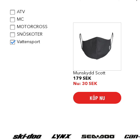
ATV
MC
Den
MOTORCROSS
här
SNÖSKOTER
produkten
har
Vattensport
flera
varianter.
De
olika
alternativen
kan
Munskydd Scott
väljas
179
SEK
på
Nu:
30
SEK
produktsidan
KÖP NU