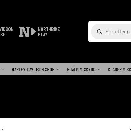
Produktsökning
VIDSON
NORTHBIKE
ISE
PLAY
HARLEY-DAVIDSON SHOP
HJÄLM & SKYDD
KLÄDER & S
ort