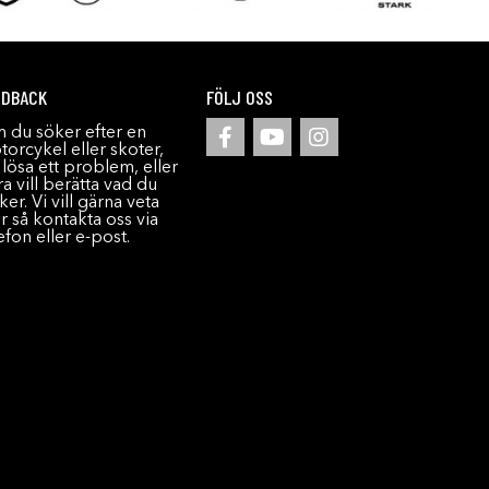
EDBACK
FÖLJ OSS
 du söker efter en
orcykel eller skoter,
l lösa ett problem, eller
a vill berätta vad du
ker. Vi vill gärna veta
r så kontakta oss via
efon eller e-post.