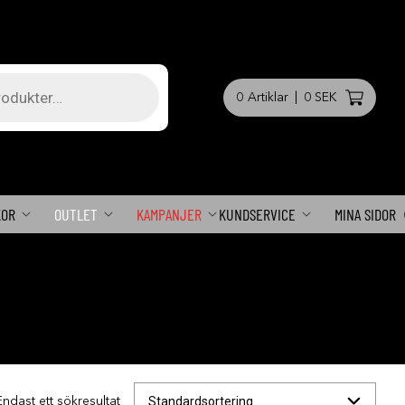
0
Artiklar
|
0 SEK
KOR
OUTLET
KAMPANJER
KUNDSERVICE
MINA SIDOR
Endast ett sökresultat