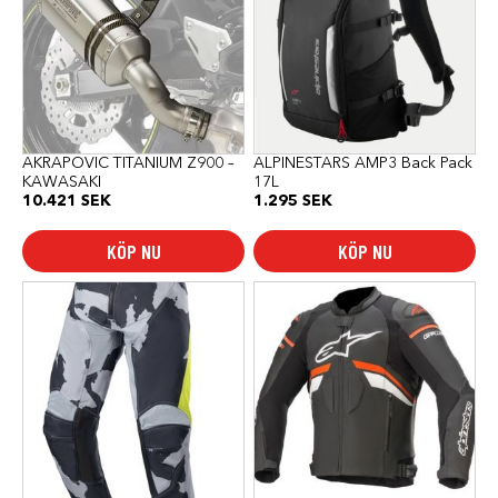
AKRAPOVIC TITANIUM Z900 –
ALPINESTARS AMP3 Back Pack
KAWASAKI
17L
10.421
SEK
1.295
SEK
KÖP NU
KÖP NU
Den
här
produkten
har
flera
varianter.
De
olika
alternativen
kan
väljas
på