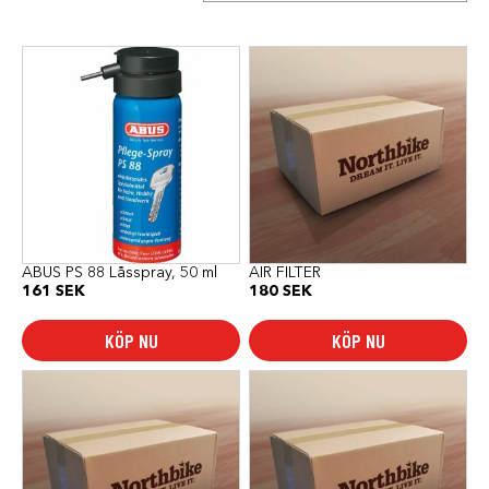
ABUS PS 88 Låsspray, 50 ml
AIR FILTER
161
SEK
180
SEK
KÖP NU
KÖP NU