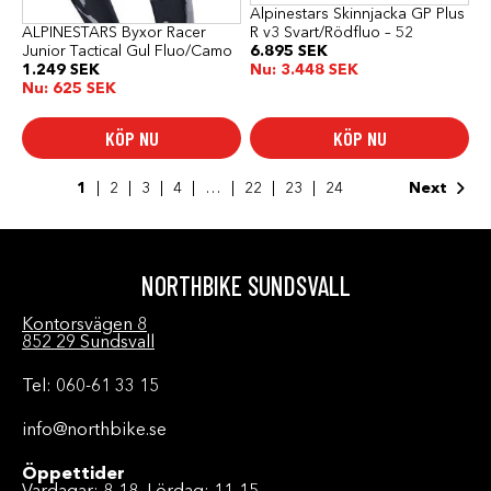
produktsidan
Alpinestars Skinnjacka GP Plus
R v3 Svart/Rödfluo – 52
ALPINESTARS Byxor Racer
6.895
SEK
Junior Tactical Gul Fluo/Camo
Nu:
3.448
SEK
1.249
SEK
Nu:
625
SEK
KÖP NU
KÖP NU
1
2
3
4
…
22
23
24
Next
NORTHBIKE SUNDSVALL
Kontorsvägen 8
852 29 Sundsvall
Tel: 060-61 33 15
info@northbike.se
Öppettider