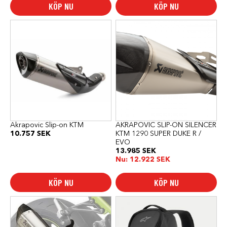
KÖP NU
KÖP NU
Akrapovic Slip-on KTM
AKRAPOVIC SLIP-ON SILENCER
10.757
SEK
KTM 1290 SUPER DUKE R /
EVO
13.985
SEK
Nu:
12.922
SEK
KÖP NU
KÖP NU