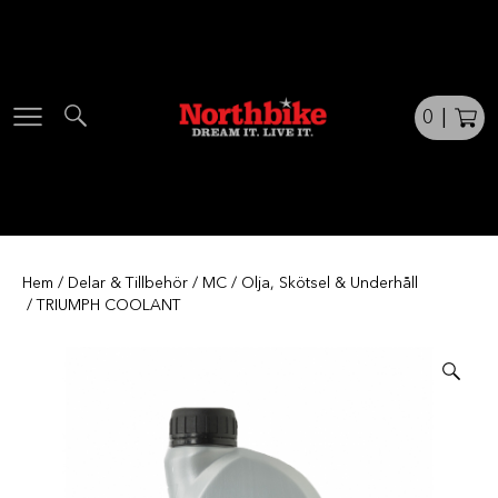
Skip
to
content
0
|
Hem
/
Delar & Tillbehör
/
MC
/
Olja, Skötsel & Underhåll
/ TRIUMPH COOLANT