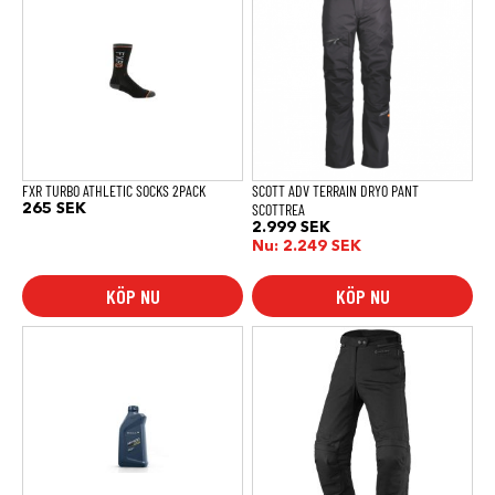
produkten
har
flera
varianter.
De
olika
alternativen
kan
väljas
på
produktsidan
FXR TURBO ATHLETIC SOCKS 2PACK
SCOTT ADV TERRAIN DRYO PANT
SCOTTREA
265
SEK
2.999
SEK
Nu:
2.249
SEK
KÖP NU
KÖP NU
Den
här
produkten
har
flera
varianter.
De
olika
alternativen
kan