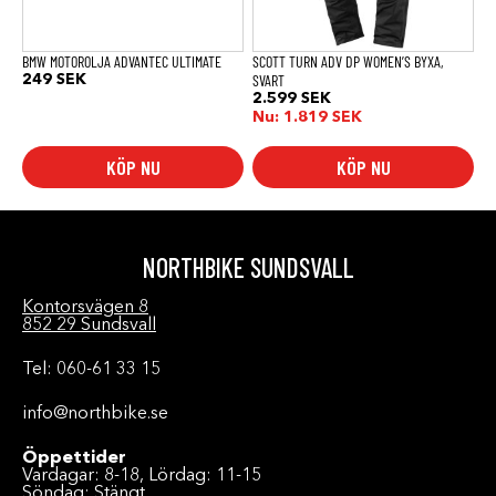
väljas
på
produktsidan
BMW MOTOROLJA ADVANTEC ULTIMATE
SCOTT TURN ADV DP WOMEN’S BYXA,
SVART
249
SEK
2.599
SEK
Nu:
1.819
SEK
KÖP NU
KÖP NU
NORTHBIKE SUNDSVALL
Kontorsvägen 8
852 29 Sundsvall
Tel: 060-61 33 15
info@northbike.se
Öppettider
Vardagar: 8-18, Lördag: 11-15
Söndag: Stängt