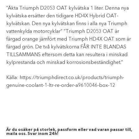
”Äkta Triumph D2053 OAT kylvätska 1 liter. Denna nya
kylvätska ersätter den tidigare HD4X Hybrid OAT-
kylvätskan. Den nya kylvätskan finns i alla nya Triumph
vattenkylda motorcyklar” ”Triumph D2053 OAT är
färgad orange jämfört med Triumph HD4X OAT som är
färgad grön. De två kylvätskorna FÅR INTE BLANDAS
TILLSAMMANS eftersom detta kan resultera i minskad
kylprestanda och minskad korrosionsbeständighet.”
Källa: https://triumphdirect.co.uk/products/triumph-
genuine-coolant-1-ltr-re-order-a9610046-box-12
Är du osäker på storlek, passform eller vad varan passar till,
maila oss. Svar inom 24h!