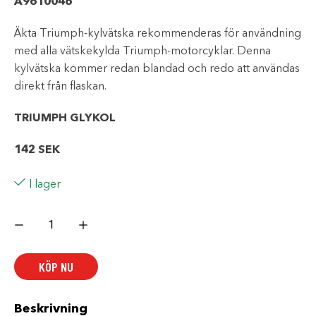
A9610046
Äkta Triumph-kylvätska rekommenderas för användning
med alla vätskekylda Triumph-motorcyklar. Denna
kylvätska kommer redan blandad och redo att användas
direkt från flaskan.
TRIUMPH GLYKOL
142
SEK
I lager
TRIUMPH
COOLANT
mängd
KÖP NU
Beskrivning