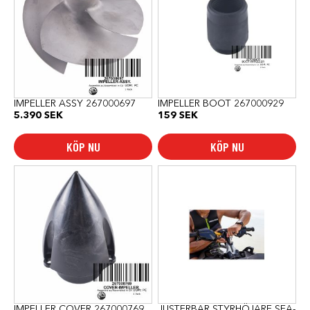
IMPELLER ASSY 267000697
IMPELLER BOOT 267000929
5.390
SEK
159
SEK
KÖP NU
KÖP NU
IMPELLER COVER 267000769
JUSTERBAR STYRHÖJARE SEA-