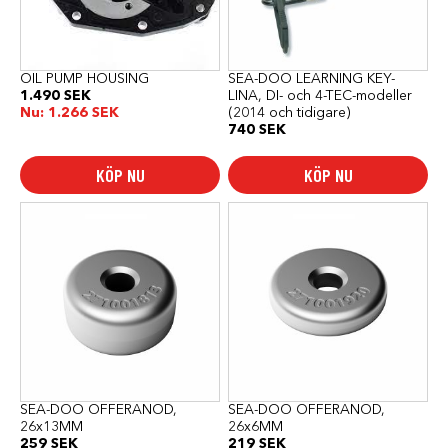
OIL PUMP HOUSING
SEA-DOO LEARNING KEY-
1.490
SEK
LINA, DI- och 4-TEC-modeller
Nu:
1.266
SEK
(2014 och tidigare)
740
SEK
KÖP NU
KÖP NU
SEA-DOO OFFERANOD,
SEA-DOO OFFERANOD,
26x13MM
26x6MM
259
SEK
219
SEK