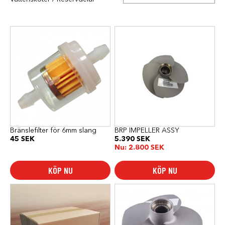
Bränslefilter för 6mm slang
BRP IMPELLER ASSY
45
SEK
5.390
SEK
Nu:
2.800
SEK
KÖP NU
KÖP NU