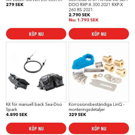
279
SEK
DOO RXP-X 300 2021 RXP-X
260 RS 2021
2.790
SEK
Nu:
1.793
SEK
KÖP NU
KÖP NU
Kit för manuell back Sea-Doo
Korrosionsbeständiga LinQ -
Spark
monteringsdetaljer
4.890
SEK
329
SEK
KÖP NU
KÖP NU