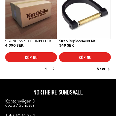
STAINLESS STEEL IMPELLER
Strap Replacement Kit
4.390
SEK
349
SEK
KÖP NU
KÖP NU
1
2
Next
NORTHBIKE SUNDSVALL
Kontorsvägen 8
852 29 Sundsvall