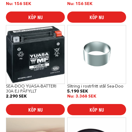
Nu:
156
SEK
Nu:
156
SEK
KÖP NU
KÖP NU
SEA-DOO YUASA-BATTERI
Slitring i rostrfritt stål Sea-Doo
30A EJ PÅFYLLT
5.190
SEK
2.290
SEK
Nu:
3.368
SEK
KÖP NU
KÖP NU