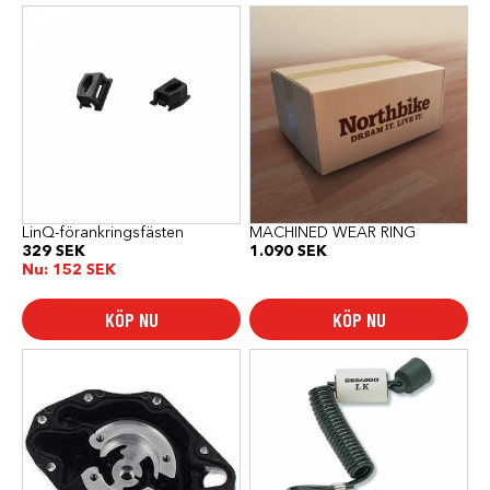
LinQ-förankringsfästen
MACHINED WEAR RING
329
SEK
1.090
SEK
Nu:
152
SEK
KÖP NU
KÖP NU