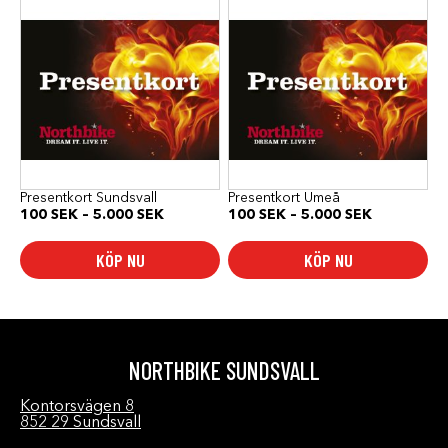
här
här
produkten
produkten
har
har
flera
flera
varianter.
varianter.
De
De
olika
olika
alternativen
alternativen
kan
kan
väljas
väljas
på
på
produktsidan
produktsidan
Presentkort Sundsvall
Presentkort Umeå
Prisintervall:
Prisinterval
100
SEK
–
5.000
SEK
100
SEK
–
5.000
SEK
100 SEK
100 SEK
till
till
KÖP NU
KÖP NU
5.000 SEK
5.000 SEK
NORTHBIKE SUNDSVALL
Kontorsvägen 8
852 29 Sundsvall