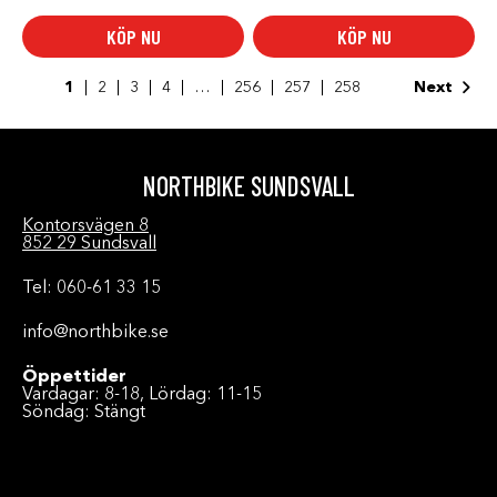
KÖP NU
KÖP NU
1
2
3
4
…
256
257
258
Next
NORTHBIKE SUNDSVALL
Kontorsvägen 8
852 29 Sundsvall
Tel: 060-61 33 15
info@northbike.se
Öppettider
Vardagar: 8-18, Lördag: 11-15
Söndag: Stängt