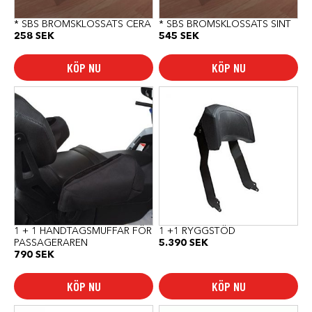
* SBS BROMSKLOSSATS CERA
* SBS BROMSKLOSSATS SINT
258
SEK
545
SEK
KÖP NU
KÖP NU
1 + 1 HANDTAGSMUFFAR FÖR
1 +1 RYGGSTÖD
PASSAGERAREN
5.390
SEK
790
SEK
KÖP NU
KÖP NU