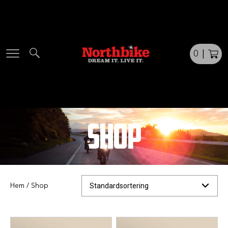
Skip
to
content
0
|
SHOP
Hem
/ Shop