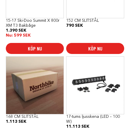
15-17 Ski-Doo Summit X 800r
152 CM SLITSTÅL
XM T3 Bakbåge
790
SEK
1.390
SEK
Nu:
599
SEK
KÖP NU
KÖP NU
168 CM SLITSTÅL
17-tums ljusskena (LED – 100
1.113
SEK
W)
11.113
SEK