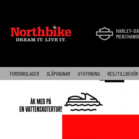
Skip
to
content
HARLEY-DA
MERCHAND
FORDONSLAGER
SLÄPVAGNAR
UTHYRNING
RES./TILLBEHÖR