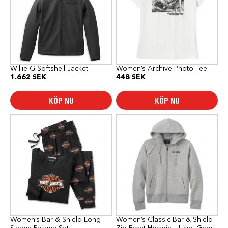
varianter.
varianter.
De
De
olika
olika
alternativen
alternativen
kan
kan
väljas
väljas
på
på
produktsidan
produktsidan
Willie G Softshell Jacket
Women’s Archive Photo Tee
1.662
SEK
448
SEK
KÖP NU
KÖP NU
Den
Den
här
här
produkten
produkten
har
har
flera
flera
varianter.
varianter.
De
De
olika
olika
alternativen
alternativen
kan
kan
väljas
väljas
på
på
produktsidan
produktsidan
Women’s Bar & Shield Long
Women’s Classic Bar & Shield