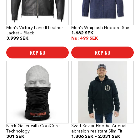
olika
olika
alternativen
alternativen
kan
kan
väljas
väljas
på
på
produktsidan
produktsidan
Men’s Victory Lane II Leather
Men’s Whiplash Hooded Shirt
Jacket – Black
1.662
SEK
3.999
SEK
Nu:
499
SEK
KÖP NU
KÖP NU
Den
här
produkten
har
flera
varianter.
De
olika
alternativen
kan
väljas
på
produktsidan
Neck Gaiter with CoolCore
Svart Kevlar Hoodie Arterial
Technology
abrasion resistant Slim Fit
Prisinterv
301
SEK
1.806
SEK
–
2.031
SEK