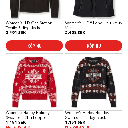
alternativen
alternativen
kan
kan
väljas
väljas
på
på
produktsidan
produktsidan
Women’s H-D Gas Station
Women’s H-D® Long Haul Utility
Textile Riding Jacket
Vest
3.491
SEK
2.408
SEK
KÖP NU
KÖP NU
Den
Den
här
här
produkten
produkten
har
har
flera
flera
varianter.
varianter.
De
De
olika
olika
alternativen
alternativen
kan
kan
väljas
väljas
på
på
produktsidan
produktsidan
Women’s Harley Holiday
Women’s Harley Holiday
Sweater – Chili Pepper
Sweater – Harley Black
1.151
SEK
1.151
SEK
Nu:
689
SEK
Nu:
689
SEK