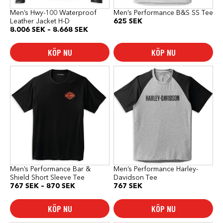
på
på
produktsidan
produktsidan
Men’s Hwy-100 Waterproof
Men’s Performance B&S SS Tee
Leather Jacket H-D
625
SEK
Prisintervall:
8.006
SEK
–
8.668
SEK
8.006 SEK
till
KÖP NU
KÖP NU
8.668 SEK
Den
Den
här
här
produkten
produkten
har
har
flera
flera
varianter.
varianter.
De
De
olika
olika
alternativen
alternativen
kan
kan
väljas
väljas
på
på
produktsidan
produktsidan
Men’s Performance Bar &
Men’s Performance Harley-
Shield Short Sleeve Tee
Davidson Tee
Prisintervall:
767
SEK
–
870
SEK
767
SEK
767 SEK
till
KÖP NU
KÖP NU
870 SEK