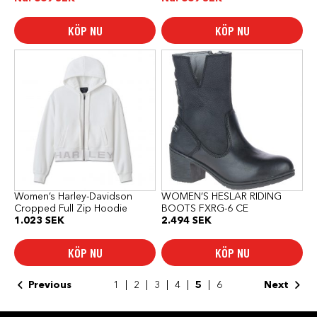
KÖP NU
KÖP NU
Den
Den
här
här
produkten
produkten
har
har
flera
flera
varianter.
varianter.
De
De
olika
olika
alternativen
alternativen
kan
kan
väljas
väljas
på
på
produktsidan
produktsidan
Women’s Harley-Davidson
WOMEN’S HESLAR RIDING
Cropped Full Zip Hoodie
BOOTS FXRG-6 CE
1.023
SEK
2.494
SEK
KÖP NU
KÖP NU
Previous
1
2
3
4
5
6
Next