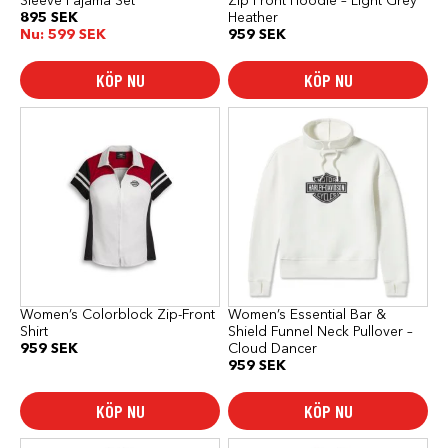
Sleeve Pajama Set
Zip Front Hoodie – Light Grey
895
SEK
Heather
Nu:
599
SEK
959
SEK
KÖP NU
KÖP NU
Den
Den
här
här
produkten
produkten
har
har
flera
flera
varianter.
varianter.
De
De
olika
olika
alternativen
alternativen
kan
kan
väljas
väljas
på
på
produktsidan
produktsidan
Women’s Colorblock Zip-Front
Women’s Essential Bar &
Shirt
Shield Funnel Neck Pullover –
959
SEK
Cloud Dancer
959
SEK
KÖP NU
KÖP NU
Den
Den