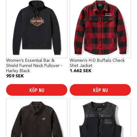
här
här
produkten
produkten
har
har
flera
flera
varianter.
varianter.
De
De
olika
olika
alternativen
alternativen
kan
kan
väljas
väljas
på
på
produktsidan
produktsidan
Women’s Essential Bar &
Women’s H-D Buffalo Check
Shield Funnel Neck Pullover –
Shirt Jacket
Harley Black
1.662
SEK
959
SEK
KÖP NU
KÖP NU
Den
Den
här
här
produkten
produkten
har
har
flera
flera
varianter.
varianter.
De
De
olika
olika