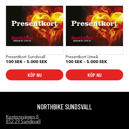
här
här
produkten
produkten
har
har
flera
flera
varianter.
varianter.
De
De
olika
olika
alternativen
alternativen
kan
kan
väljas
väljas
på
på
produktsidan
produktsidan
Presentkort Sundsvall
Presentkort Umeå
Prisintervall:
Prisinterval
100
SEK
–
5.000
SEK
100
SEK
–
5.000
SEK
100 SEK
100 SEK
till
till
KÖP NU
KÖP NU
5.000 SEK
5.000 SEK
NORTHBIKE SUNDSVALL
Kontorsvägen 8
852 29 Sundsvall