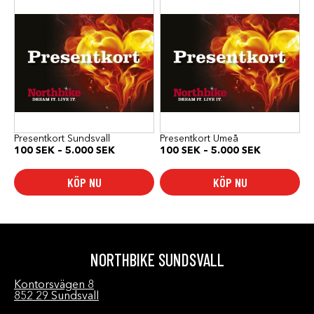
här
här
produkten
produkten
har
har
flera
flera
varianter.
varianter.
De
De
olika
olika
alternativen
alternativen
kan
kan
väljas
väljas
på
på
produktsidan
produktsidan
Presentkort Sundsvall
Presentkort Umeå
Prisintervall:
Prisinterval
100
SEK
–
5.000
SEK
100
SEK
–
5.000
SEK
100 SEK
100 SEK
till
till
KÖP NU
KÖP NU
5.000 SEK
5.000 SEK
NORTHBIKE SUNDSVALL
Kontorsvägen 8
852 29 Sundsvall