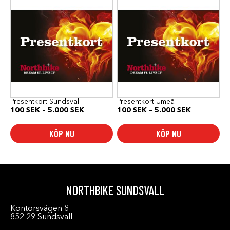
här
här
produkten
produkten
har
har
flera
flera
varianter.
varianter.
De
De
olika
olika
alternativen
alternativen
kan
kan
väljas
väljas
på
på
produktsidan
produktsidan
Presentkort Sundsvall
Presentkort Umeå
Prisintervall:
Prisinterval
100
SEK
–
5.000
SEK
100
SEK
–
5.000
SEK
100 SEK
100 SEK
till
till
KÖP NU
KÖP NU
5.000 SEK
5.000 SEK
NORTHBIKE SUNDSVALL
Kontorsvägen 8
852 29 Sundsvall