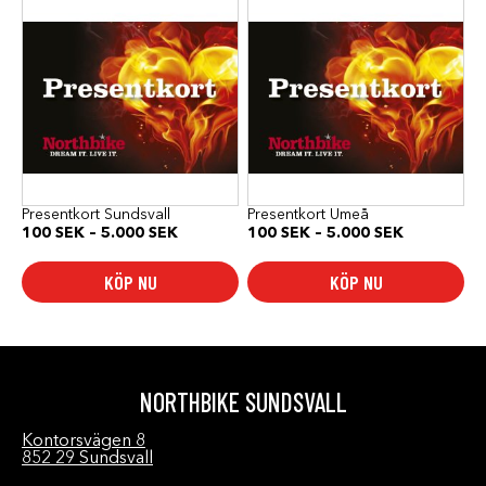
här
här
produkten
produkten
har
har
flera
flera
varianter.
varianter.
De
De
olika
olika
alternativen
alternativen
kan
kan
väljas
väljas
på
på
produktsidan
produktsidan
Presentkort Sundsvall
Presentkort Umeå
Prisintervall:
Prisinterval
100
SEK
–
5.000
SEK
100
SEK
–
5.000
SEK
100 SEK
100 SEK
till
till
KÖP NU
KÖP NU
5.000 SEK
5.000 SEK
NORTHBIKE SUNDSVALL
Kontorsvägen 8
852 29 Sundsvall