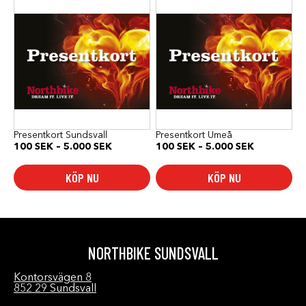
här
här
produkten
produkten
har
har
flera
flera
varianter.
varianter.
De
De
olika
olika
alternativen
alternativen
kan
kan
väljas
väljas
på
på
produktsidan
produktsidan
Presentkort Sundsvall
Presentkort Umeå
Prisintervall:
Prisinterval
100
SEK
–
5.000
SEK
100
SEK
–
5.000
SEK
100 SEK
100 SEK
till
till
KÖP NU
KÖP NU
5.000 SEK
5.000 SEK
NORTHBIKE SUNDSVALL
Kontorsvägen 8
852 29 Sundsvall