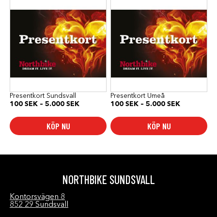
här
här
produkten
produkten
har
har
flera
flera
varianter.
varianter.
De
De
olika
olika
alternativen
alternativen
kan
kan
väljas
väljas
på
på
produktsidan
produktsidan
Presentkort Sundsvall
Presentkort Umeå
Prisintervall:
Prisinterval
100
SEK
–
5.000
SEK
100
SEK
–
5.000
SEK
100 SEK
100 SEK
till
till
KÖP NU
KÖP NU
5.000 SEK
5.000 SEK
NORTHBIKE SUNDSVALL
Kontorsvägen 8
852 29 Sundsvall