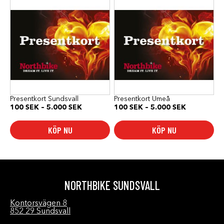
här
här
produkten
produkten
har
har
flera
flera
varianter.
varianter.
De
De
olika
olika
alternativen
alternativen
kan
kan
väljas
väljas
på
på
produktsidan
produktsidan
Presentkort Sundsvall
Presentkort Umeå
Prisintervall:
Prisinterval
100
SEK
–
5.000
SEK
100
SEK
–
5.000
SEK
100 SEK
100 SEK
till
till
KÖP NU
KÖP NU
5.000 SEK
5.000 SEK
NORTHBIKE SUNDSVALL
Kontorsvägen 8
852 29 Sundsvall