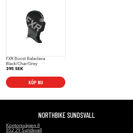
FXR Boost Balaclava
Black/Char/Grey
395
SEK
KÖP NU
NORTHBIKE SUNDSVALL
Kontorsvägen 8
852 29 Sundsvall