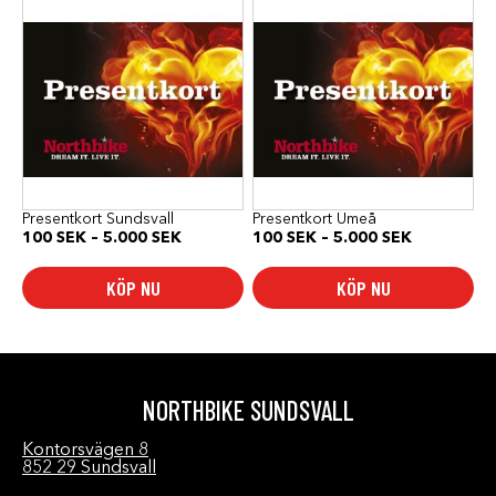
här
här
produkten
produkten
har
har
flera
flera
varianter.
varianter.
De
De
olika
olika
alternativen
alternativen
kan
kan
väljas
väljas
på
på
produktsidan
produktsidan
Presentkort Sundsvall
Presentkort Umeå
Prisintervall:
Prisinterval
100
SEK
–
5.000
SEK
100
SEK
–
5.000
SEK
100 SEK
100 SEK
till
till
KÖP NU
KÖP NU
5.000 SEK
5.000 SEK
NORTHBIKE SUNDSVALL
Kontorsvägen 8
852 29 Sundsvall