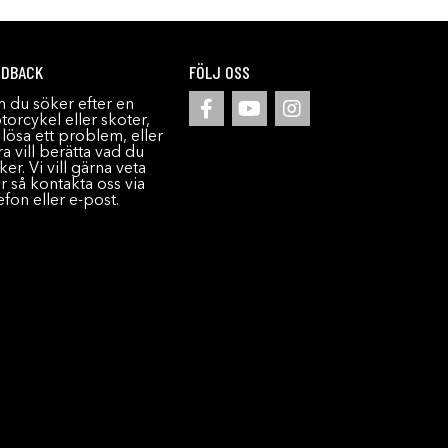
EDBACK
FÖLJ OSS
 du söker efter en
orcykel eller skoter,
l lösa ett problem, eller
a vill berätta vad du
ker. Vi vill gärna veta
r så kontakta oss via
efon eller e-post.