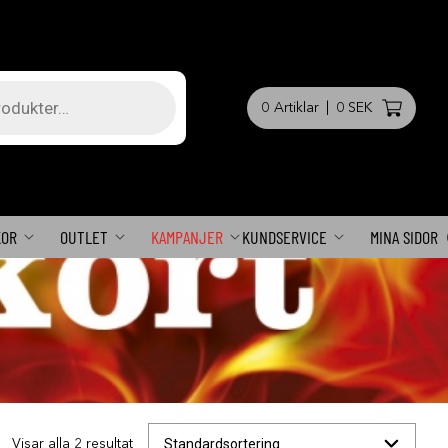
0
Artiklar
|
0 SEK
KOR
OUTLET
KAMPANJER
KUNDSERVICE
MINA SIDOR
Visar alla 2 resultat