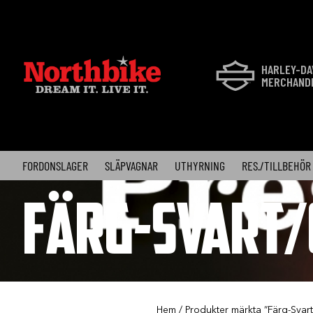
Skip
to
content
HARLEY-DA
MERCHAND
FORDONSLAGER
SLÄPVAGNAR
UTHYRNING
RES./TILLBEHÖR
FÄRG-SVART/
Hem
/ Produkter märkta ”Färg-Svart