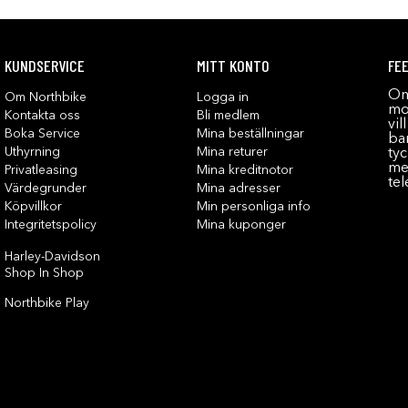
KUNDSERVICE
MITT KONTO
FE
Om
Om Northbike
Logga in
mot
Kontakta oss
Bli medlem
vil
Boka Service
Mina beställningar
bar
Uthyrning
Mina returer
tyc
me
Privatleasing
Mina kreditnotor
tel
Värdegrunder
Mina adresser
Köpvillkor
Min personliga info
Integritetspolicy
Mina kuponger
Harley-Davidson
Shop In Shop
Northbike Play