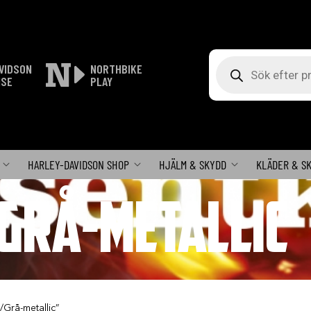
Produktsökning
VIDSON
NORTHBIKE
ISE
PLAY
HARLEY-DAVIDSON SHOP
HJÄLM & SKYDD
KLÄDER & S
GRÅ-METALLIC
/Grå-metallic”