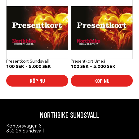
här
här
produkten
produkten
har
har
flera
flera
varianter.
varianter.
De
De
olika
olika
alternativen
alternativen
kan
kan
väljas
väljas
på
på
produktsidan
produktsidan
Presentkort Sundsvall
Presentkort Umeå
Prisintervall:
Prisinterval
100
SEK
–
5.000
SEK
100
SEK
–
5.000
SEK
100 SEK
100 SEK
till
till
KÖP NU
KÖP NU
5.000 SEK
5.000 SEK
NORTHBIKE SUNDSVALL
Kontorsvägen 8
852 29 Sundsvall