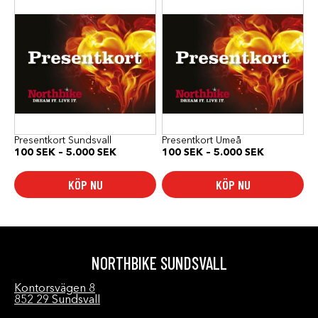
här
här
produkten
produkten
har
har
flera
flera
varianter.
varianter.
De
De
olika
olika
alternativen
alternativen
kan
kan
väljas
väljas
på
på
produktsidan
produktsidan
Presentkort Sundsvall
Presentkort Umeå
Prisintervall:
Prisinterval
100
SEK
–
5.000
SEK
100
SEK
–
5.000
SEK
100 SEK
100 SEK
till
till
KÖP NU
KÖP NU
5.000 SEK
5.000 SEK
NORTHBIKE SUNDSVALL
Kontorsvägen 8
852 29 Sundsvall