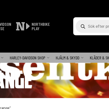
Produktsökning
VIDSON
NORTHBIKE
ISE
PLAY
HARLEY-DAVIDSON SHOP
HJÄLM & SKYDD
KLÄDER & S
ANGE
Orange”