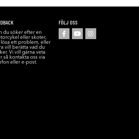
EDBACK
FÖLJ OSS
 du söker efter en
orcykel eller skoter,
l lösa ett problem, eller
a vill berätta vad du
ker. Vi vill gärna veta
r så kontakta oss via
efon eller e-post.