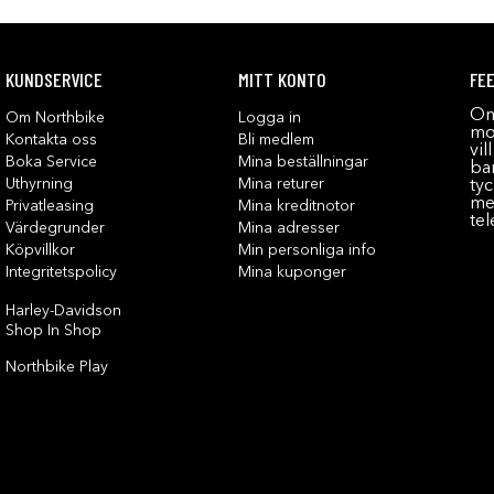
KUNDSERVICE
MITT KONTO
FE
Om
Om Northbike
Logga in
mot
Kontakta oss
Bli medlem
vil
Boka Service
Mina beställningar
bar
Uthyrning
Mina returer
tyc
me
Privatleasing
Mina kreditnotor
tel
Värdegrunder
Mina adresser
Köpvillkor
Min personliga info
Integritetspolicy
Mina kuponger
Harley-Davidson
Shop In Shop
Northbike Play