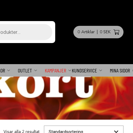
0
Artiklar
|
0 SEK
KOR
OUTLET
KAMPANJER
KUNDSERVICE
MINA SIDOR
Visar alla 2 resultat