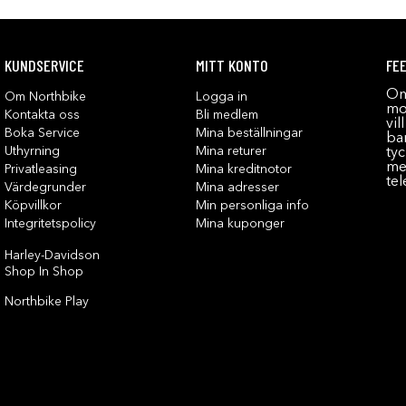
KUNDSERVICE
MITT KONTO
FE
Om
Om Northbike
Logga in
mot
Kontakta oss
Bli medlem
vil
Boka Service
Mina beställningar
bar
Uthyrning
Mina returer
tyc
me
Privatleasing
Mina kreditnotor
tel
Värdegrunder
Mina adresser
Köpvillkor
Min personliga info
Integritetspolicy
Mina kuponger
Harley-Davidson
Shop In Shop
Northbike Play