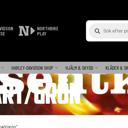
Produktsökning
VIDSON
NORTHBIKE
ISE
PLAY
HARLEY-DAVIDSON SHOP
HJÄLM & SKYDD
KLÄDER & S
ART/GRÖN
vart/grön”