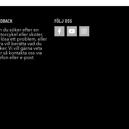
EDBACK
FÖLJ OSS
 du söker efter en
orcykel eller skoter,
l lösa ett problem, eller
a vill berätta vad du
ker. Vi vill gärna veta
r så kontakta oss via
efon eller e-post.