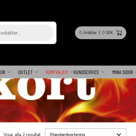
0
Artiklar
|
0 SEK
KOR
OUTLET
KAMPANJER
KUNDSERVICE
MINA SIDOR
Visar alla 2 resultat