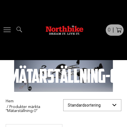
Skip
to
content
0
|
MÄTARSTÄLLNING-0
Hem
/ Produkter märkta
”Mätarställning-0”