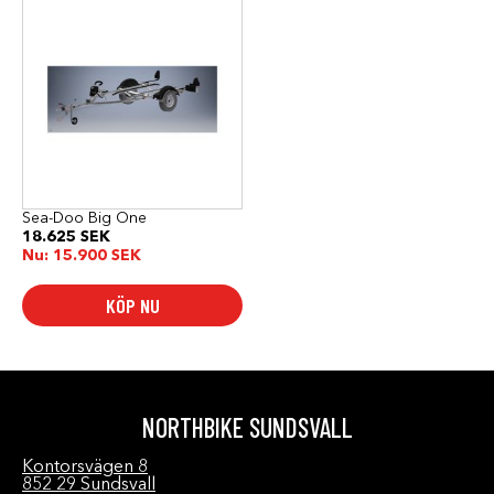
Sea-Doo Big One
18.625
SEK
Nu:
15.900
SEK
KÖP NU
NORTHBIKE SUNDSVALL
Kontorsvägen 8
852 29 Sundsvall