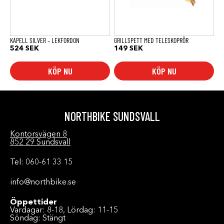
KAPELL SILVER – LEKFORDON
GRILLSPETT MED TELESKOPRÖR
524
SEK
149
SEK
KÖP NU
KÖP NU
NORTHBIKE SUNDSVALL
Kontorsvägen 8
852 29 Sundsvall
Tel: 060-61 33 15
info@northbike.se
Öppettider
Vardagar: 8-18, Lördag: 11-15
Söndag: Stängt