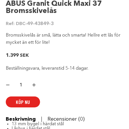
ABUS Granit Quick Maxi 37
Bromsskivelås
Ref:
DBC-49-43849-3
Bromsskivelås är små, lätta och smarta! Hellre ett lås för
mycket än ett för lite!
1.399
SEK
Beställningsvara, leveranstid 5-14 dagar.
ABUS
Granit
Quick
Maxi
37
KÖP NU
Bromsskivelås
mängd
Beskrivning
Recensioner (0)
13 mm bygel i härdat stål
Låshus i härdat stål