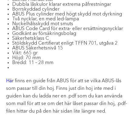
Dubbla låskulor klarar extrema påfrestningar
Borrskyddad cylinder
ABUS Plus cylinder med högt skydd mot dyrkning
Två nycklar, en med led-lampa
Nyckelhålsskydd mot smuts
ABUS Code Card för extra- eller ersättningsnycklar
Godkänt av försäkringsbolag
Säkerhetsklass C
Stöldskydd Certifierat enligt TFFN 701, utgåva 2
ABUS Säkerhetsnivå 15
Vikt: 665 gr
Höjd: 70 mm
Bredd: 11 – 28 mm
Här
finns en guide från ABUS för att se vilka ABUS-lås
som passar till din hoj. Finns just din hoj inte med i
guiden kan du ladda ner en .pdf som du kan använda
som mall för att se om det här låset passar din hoj, .pdf-
filen hittar du på den här sidan lite längre ned.