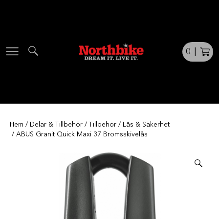
Skip
to
content
0
|
Hem
/
Delar & Tillbehör
/
Tillbehör
/
Lås & Säkerhet
/ ABUS Granit Quick Maxi 37 Bromsskivelås