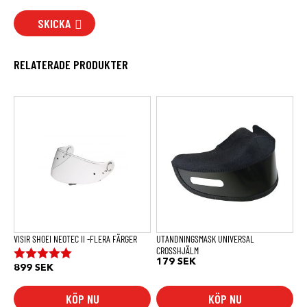
SKICKA
RELATERADE PRODUKTER
Den
här
produkten
har
flera
varianter.
De
olika
alternativen
kan
väljas
på
produktsidan
VISIR SHOEI NEOTEC II -FLERA FÄRGER
UTANDNINGSMASK UNIVERSAL
CROSSHJÄLM
179
SEK
899
SEK
Betygsatt
5.00
av 5
KÖP NU
KÖP NU