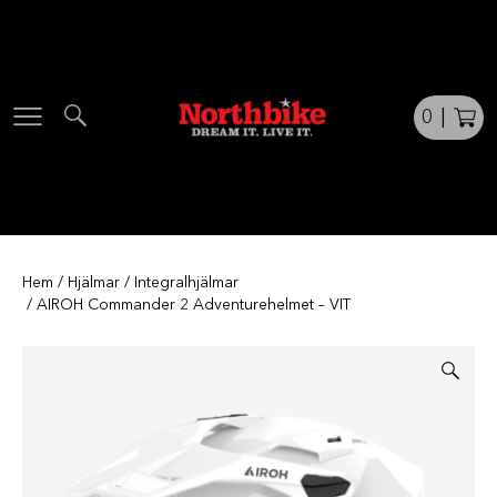
Skip
to
content
0
|
Hem
/
Hjälmar
/
Integralhjälmar
/ AIROH Commander 2 Adventurehelmet – VIT