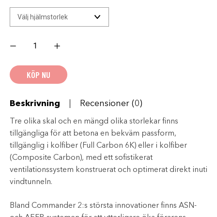
AIROH
Commander
2
Adventurehelmet
-
KÖP NU
VIT
mängd
Beskrivning
Recensioner (0)
Tre olika skal och en mängd olika storlekar finns
tillgängliga för att betona en bekväm passform,
tillgänglig i kolfiber (Full Carbon 6K) eller i kolfiber
(Composite Carbon), med ett sofistikerat
ventilationssystem konstruerat och optimerat direkt inuti
vindtunneln.
Bland Commander 2:s största innovationer finns ASN-