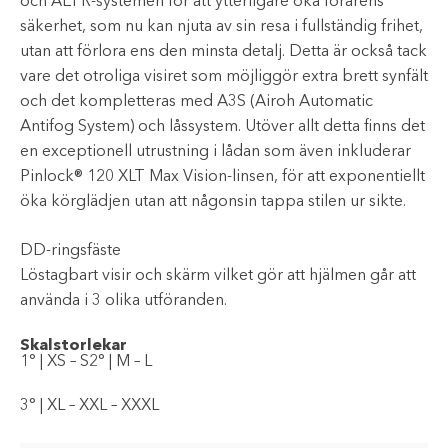
och AEFR-systemen för att ytterligare öka förarens
säkerhet, som nu kan njuta av sin resa i fullständig frihet,
utan att förlora ens den minsta detalj. Detta är också tack
vare det otroliga visiret som möjliggör extra brett synfält
och det kompletteras med A3S (Airoh Automatic
Antifog System) och låssystem. Utöver allt detta finns det
en exceptionell utrustning i lådan som även inkluderar
Pinlock® 120 XLT Max Vision-linsen, för att exponentiellt
öka körglädjen utan att någonsin tappa stilen ur sikte.
DD-ringsfäste
Löstagbart visir och skärm vilket gör att hjälmen går att
använda i 3 olika utföranden.
Skalstorlekar
1° | XS – S2° | M – L
3° | XL – XXL – XXXL