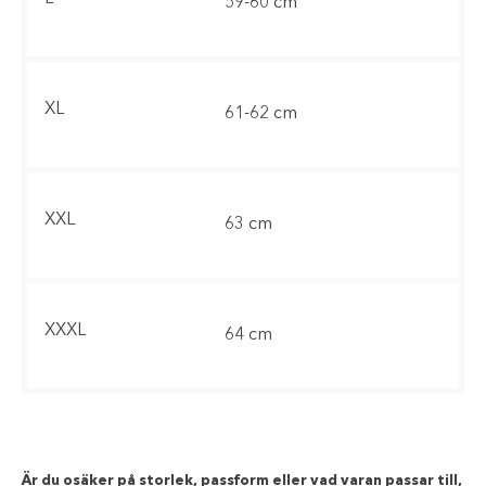
59-60 cm
XL
61-62 cm
XXL
63 cm
XXXL
64 cm
Är du osäker på storlek, passform eller vad varan passar till,