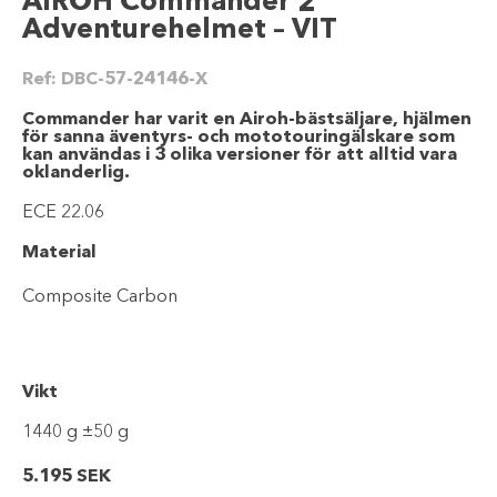
AIROH Commander 2
Adventurehelmet – VIT
Ref:
DBC-57-24146-X
Commander har varit en Airoh-bästsäljare, hjälmen
för sanna äventyrs- och mototouringälskare som
kan användas i 3 olika versioner för att alltid vara
oklanderlig.
ECE 22.06
Material
Composite Carbon
Vikt
1440 g ±50 g
5.195
SEK