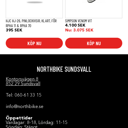
kan
väljas
på
produktsidan
HJC HJ-26, PINLOCKVISIR, KLART, FÖR
SIMPSON VENOM VIT
RPHA 11 & RPHA 70
4.100
SEK
395
SEK
Nu:
3.075
SEK
KÖP NU
KÖP NU
NORTHBIKE SUNDSVALL
Kontorsvägen 8
852 29 Sundsvall
Tel: 060-61 33 15
info@northbike.se
Öppettider
Vardagar: 8-18, Lördag: 11-15
Söndag: Stängt