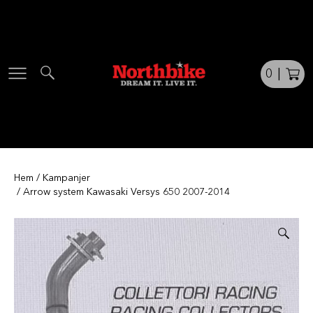
Skip
to
content
0
|
Hem
/
Kampanjer
/ Arrow system Kawasaki Versys 650 2007-2014