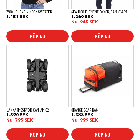
på
på
produktsidan
produktsidan
WOOL BLEND V-NECK SWEATER
SEA-DOO ELEMENT-BYXOR, DAM, SVART
1.151
SEK
1.260
SEK
Nu:
945
SEK
KÖP NU
KÖP NU
LÄNKARMSSKYDD CAN-AM G2
ORANGE GEAR BAG
1.590
SEK
1.388
SEK
Nu:
795
SEK
Nu:
999
SEK
KÖP NU
KÖP NU