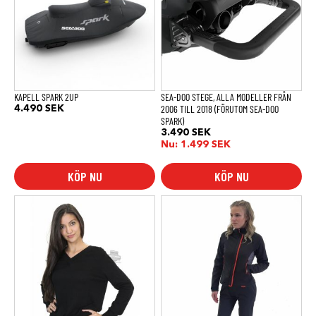
KAPELL SPARK 2UP
SEA-DOO STEGE, ALLA MODELLER FRÅN
2006 TILL 2018 (FÖRUTOM SEA-DOO
4.490
SEK
SPARK)
3.490
SEK
Nu:
1.499
SEK
KÖP NU
KÖP NU
Den
Den
här
här
produkten
produkten
har
har
flera
flera
varianter.
varianter.
De
De
olika
olika
alternativen
alternativen
kan
kan
väljas
väljas