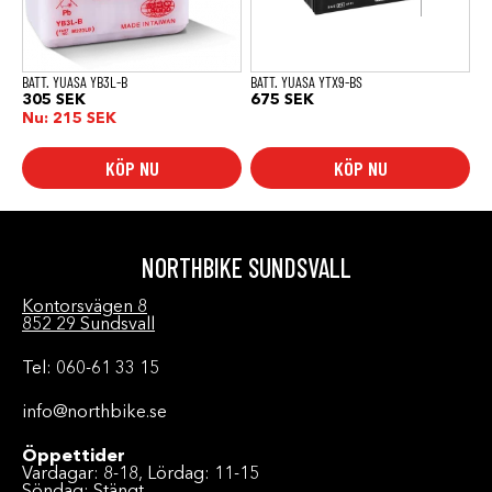
BATT. YUASA YB3L-B
BATT. YUASA YTX9-BS
305
SEK
675
SEK
Nu:
215
SEK
KÖP NU
KÖP NU
NORTHBIKE SUNDSVALL
Kontorsvägen 8
852 29 Sundsvall
Tel: 060-61 33 15
info@northbike.se
Öppettider
Vardagar: 8-18, Lördag: 11-15