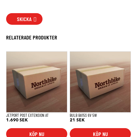
SKICKA
RELATERADE PRODUKTER
JETPORT POST EXTENSION AT
BULB BA15S 6V 5W
1.690
SEK
21
SEK
KÖP NU
KÖP NU