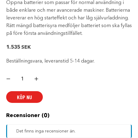
Öppna batterier som passar för normal användning i
både enklare och mer avancerade maskiner. Batterierna
levererar en hög starteffekt och har låg självurladdning.
Rätt mängd batterisyra medföljer batteriet som ska fyllas
på före första användningstillfället.
1.535
SEK
Beställningsvara, leveranstid 5-14 dagar.
BATT.
YUASA
Y50-
N18L-
A-
KÖP NU
CX
mängd
Recensioner (0)
Det finns inga recensioner än.