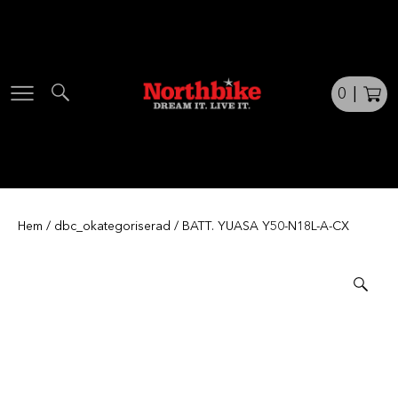
Skip
to
content
0
|
Hem
/
dbc_okategoriserad
/ BATT. YUASA Y50-N18L-A-CX