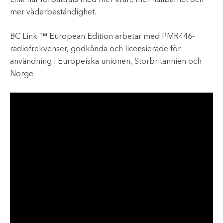
Link har förbättrats med mer kraft, mer hållbarhet och
mer väderbeständighet.
BC Link ™ European Edition arbetar med PMR446-
radiofrekvenser, godkända och licensierade för
användning i Europeiska unionen, Storbritannien och
Norge.