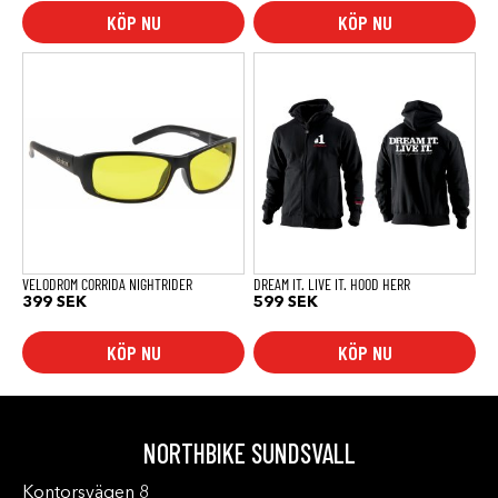
KÖP NU
KÖP NU
Den
här
produkten
har
flera
varianter.
De
olika
alternativen
kan
väljas
på
produktsidan
VELODROM CORRIDA NIGHTRIDER
DREAM IT. LIVE IT. HOOD HERR
399
SEK
599
SEK
KÖP NU
KÖP NU
NORTHBIKE SUNDSVALL
Kontorsvägen 8