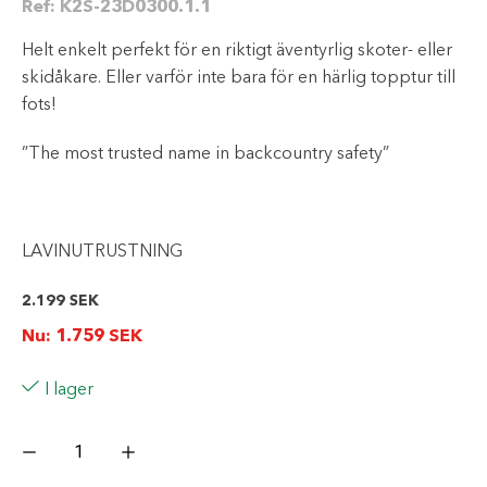
Ref:
K2S-23D0300.1.1
Helt enkelt perfekt för en riktigt äventyrlig skoter- eller
skidåkare. Eller varför inte bara för en härlig topptur till
fots!
”The most trusted name in backcountry safety”
LAVINUTRUSTNING
2.199
SEK
Nu:
1.759
SEK
I lager
BC
Link
2.0
EU