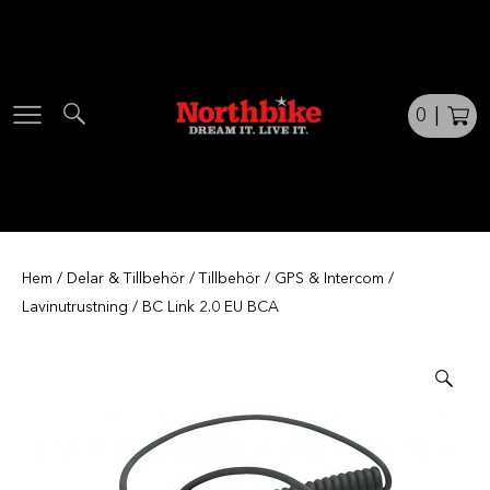
Skip
to
content
0
|
Hem
/
Delar & Tillbehör
/
Tillbehör
/
GPS & Intercom
/
Lavinutrustning
/ BC Link 2.0 EU BCA