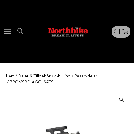
Skip
to
content
0
|
Hem
/
Delar & Tillbehör
/
4-hjuling
/
Reservdelar
/ BROMSBELÄGG, SATS