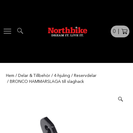
Skip
to
content
0
|
Hem
/
Delar & Tillbehör
/
4-hjuling
/
Reservdelar
/ BRONCO HAMMARSLAGA till slaghack