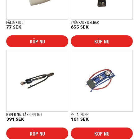
FÄLGSKYDD
SNÖSPADE DELBAR
77
SEK
655
SEK
KÖP NU
KÖP NU
HYPER NAJTÅNG MM 150
PEDALPUMP
391
SEK
161
SEK
KÖP NU
KÖP NU