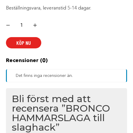
Beställningsvara, leveranstid 5-14 dagar.
BRONCO
HAMMARSLAGA
till
slaghack
mängd
KÖP NU
Recensioner (0)
Det finns inga recensioner än.
Bli först med att
recensera ”BRONCO
HAMMARSLAGA till
slaghack”