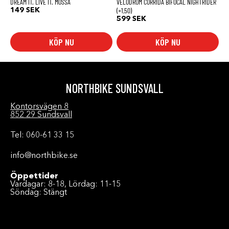
DREAM IT. LIVE IT. MÖSSA
VELODROM CORRIDA BIFOCAL NIGHTRIDER
(+1,50)
149
SEK
599
SEK
KÖP NU
KÖP NU
NORTHBIKE SUNDSVALL
Kontorsvägen 8
852 29 Sundsvall
Tel: 060-61 33 15
info@northbike.se
Öppettider
Vardagar: 8-18, Lördag: 11-15
Söndag: Stängt