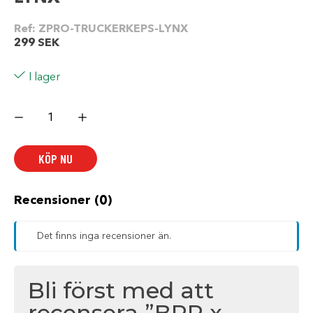
Ref:
ZPRO-TRUCKERKEPS-LYNX
299
SEK
I lager
BRP
x
Northbike
Trucker
Keps
KÖP NU
-
LYNX
mängd
Recensioner (0)
Det finns inga recensioner än.
Bli först med att
recensera ”BRP x