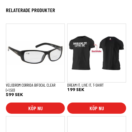
RELATERADE PRODUKTER
Den
här
produkten
har
flera
varianter.
De
olika
alternativen
kan
väljas
på
produktsidan
VELODROM CORRIDA BIFOCAL CLEAR
DREAM IT. LIVE IT. T-SHIRT
(+1,50)
199
SEK
599
SEK
KÖP NU
KÖP NU