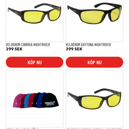
VELODROM CORRIDA NIGHTRIDER
VELODROM DAYTONA NIGHTRIDER
399
SEK
399
SEK
KÖP NU
KÖP NU
Den
här
produkten
har
flera
varianter.
De
olika
alternativen
kan
väljas
på
produktsidan