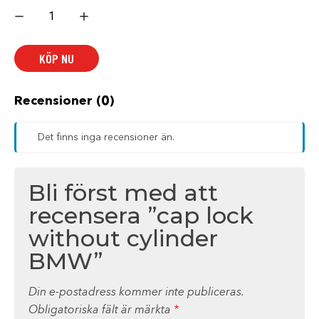
cap
lock
without
cylinder
BMW
KÖP NU
mängd
Recensioner (0)
Det finns inga recensioner än.
Bli först med att
recensera ”cap lock
without cylinder
BMW”
Din e-postadress kommer inte publiceras.
Obligatoriska fält är märkta
*