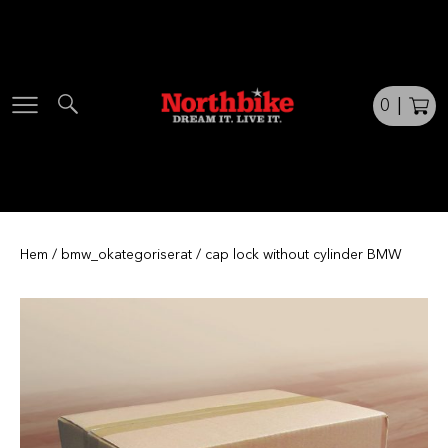
Skip
to
content
0
|
Hem
/
bmw_okategoriserat
/ cap lock without cylinder BMW