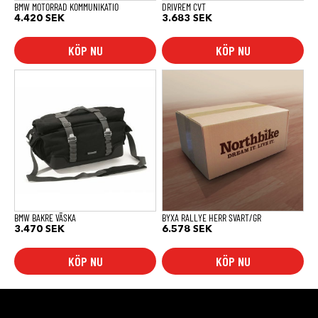
BMW MOTORRAD KOMMUNIKATIO
DRIVREM CVT
4.420
SEK
3.683
SEK
KÖP NU
KÖP NU
BMW BAKRE VÄSKA
BYXA RALLYE HERR SVART/GR
3.470
SEK
6.578
SEK
KÖP NU
KÖP NU