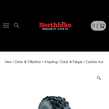
Skip
to
content
0
|
Hem
/
Delar & Tillbehör
/
4-hjuling
/
Däck & Fälgar
/ Carlisle Act