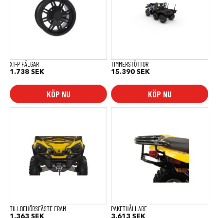
XT-P FÄLGAR
TIMMERSTÖTTOR
1.738
SEK
15.390
SEK
KÖP NU
KÖP NU
TILLBEHÖRSFÄSTE FRAM
PAKETHÅLLARE
1.363
SEK
3.613
SEK