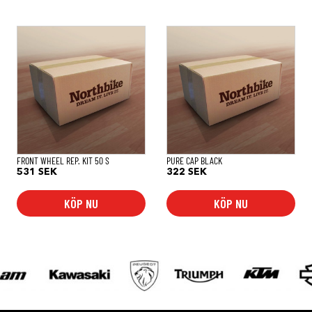
FRONT WHEEL REP. KIT 50 S
PURE CAP BLACK
531
SEK
322
SEK
KÖP NU
KÖP NU