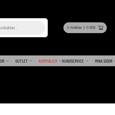
0
Artiklar
|
0 SEK
KOR
OUTLET
KAMPANJER
KUNDSERVICE
MINA SIDOR