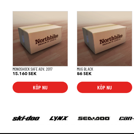
MONOSHOCK SAFE ADV. 2017
MUG BLACK
15.160
SEK
86
SEK
KÖP NU
KÖP NU