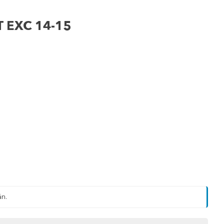
T EXC 14-15
än.