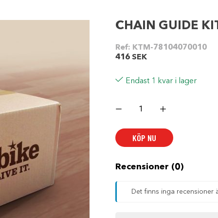
CHAIN GUIDE KI
Ref:
KTM-78104070010
416
SEK
Endast 1 kvar i lager
CHAIN
GUIDE
KIT
EXC
14-
KÖP NU
15
mängd
Recensioner (0)
Det finns inga recensioner 