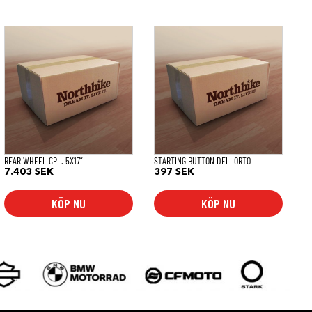
REAR WHEEL CPL. 5X17”
STARTING BUTTON DELLORTO
7.403
SEK
397
SEK
KÖP NU
KÖP NU