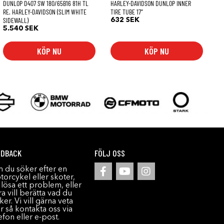
DUNLOP D407 SW 180/65B16 81H TL
HARLEY-DAVIDSON DUNLOP INNER
RE. HARLEY-DAVIDSON (SLIM WHITE
TIRE TUBE 17″
SIDEWALL)
632
SEK
5.540
SEK
KÖP NU
KÖP NU
EDBACK
FÖLJ OSS
 du söker efter en
orcykel eller skoter,
l lösa ett problem, eller
a vill berätta vad du
ker. Vi vill gärna veta
r så kontakta oss via
efon eller e-post.