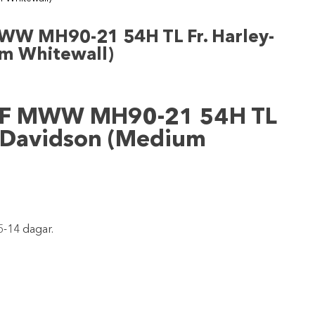
W MH90-21 54H TL Fr. Harley-
m Whitewall)
2F MWW MH90-21 54H TL
y-Davidson (Medium
5-14 dagar.