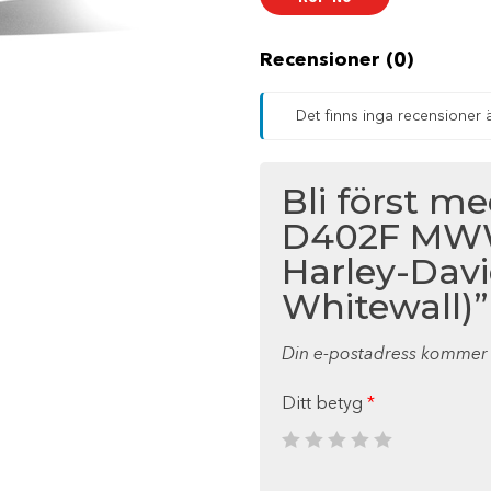
TL
Fr.
Harley-
Davidson
Recensioner (0)
(Medium
Whitewall)
mängd
Det finns inga recensioner 
Bli först m
D402F MWW
Harley-Dav
Whitewall)”
Din e-postadress kommer i
Ditt betyg
*