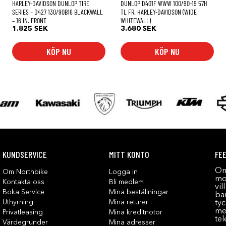
HARLEY-DAVIDSON DUNLOP TIRE
DUNLOP D401F WWW 100/90-19 57H
SERIES – D427 130/90B16 BLACKWALL
TL FR. HARLEY-DAVIDSON (WIDE
– 16 IN. FRONT
WHITEWALL)
1.825
SEK
3.680
SEK
KÖP NU
KÖP NU
KUNDSERVICE
MITT KONTO
FE
Om
Om Northbike
Logga in
mot
Kontakta oss
Bli medlem
vil
Boka Service
Mina beställningar
bar
Uthyrning
Mina returer
tyc
me
Privatleasing
Mina kreditnotor
tel
Värdegrunder
Mina adresser