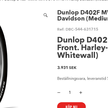
Dunlop D402F MW
Davidson (Mediu
Ref:
DBC-544-631715
Dunlop D40
Front. Harle
Whitewall)
3.931
SEK
Beställningsvara, leveranstid 
Dunlop
D402F
MWW
MH90-
21
KÖP NU
54H