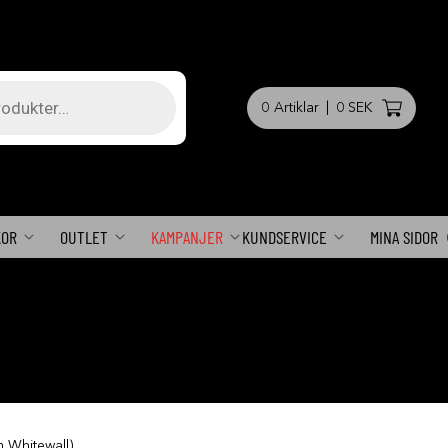
0
Artiklar
|
0 SEK
KOR
OUTLET
KAMPANJER
KUNDSERVICE
MINA SIDOR
 Whitewall)