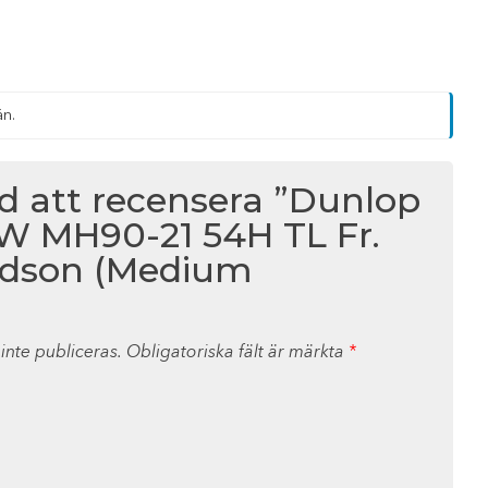
än.
ed att recensera ”Dunlop
 MH90-21 54H TL Fr.
idson (Medium
nte publiceras.
Obligatoriska fält är märkta
*