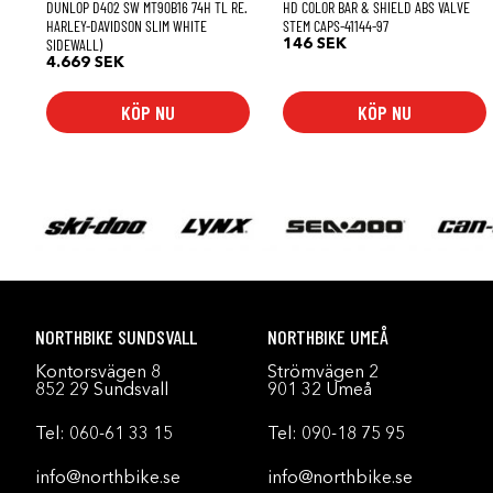
DUNLOP D402 SW MT90B16 74H TL RE.
HD COLOR BAR & SHIELD ABS VALVE
HARLEY-DAVIDSON SLIM WHITE
STEM CAPS-41144-97
SIDEWALL)
146
SEK
4.669
SEK
KÖP NU
KÖP NU
NORTHBIKE SUNDSVALL
NORTHBIKE UMEÅ
Kontorsvägen 8
Strömvägen 2
852 29 Sundsvall
901 32 Umeå
Tel:
060-61 33 15
Tel:
090-18 75 95
info@northbike.se
info@northbike.se