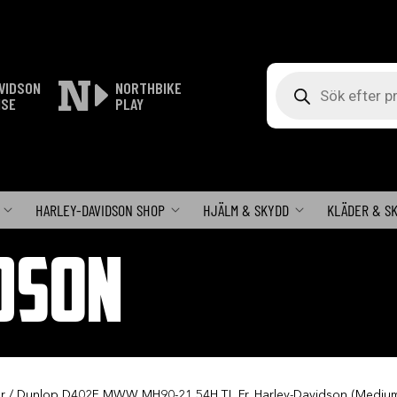
Produktsökning
VIDSON
NORTHBIKE
ISE
PLAY
HARLEY-DAVIDSON SHOP
HJÄLM & SKYDD
KLÄDER & S
DSON
r
/ Dunlop D402F MWW MH90-21 54H TL Fr. Harley-Davidson (Medium