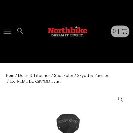
Skip
to
content
0
|
Hem
/
Delar & Tillbehör
/
Snöskoter
/
Skydd & Paneler
/ EXTREME BUKSKYDD svart