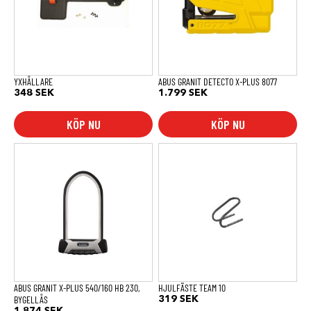
YXHÅLLARE
ABUS GRANIT DETECTO X-PLUS 8077
348
SEK
1.799
SEK
KÖP NU
KÖP NU
ABUS GRANIT X-PLUS 540/160 HB 230,
HJULFÄSTE TEAM 10
BYGELLÅS
319
SEK
1.874
SEK