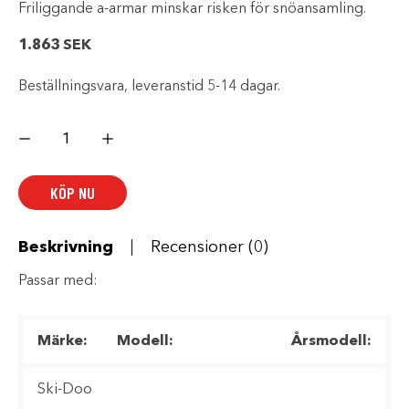
Friliggande a-armar minskar risken för snöansamling.
1.863
SEK
Beställningsvara, leveranstid 5-14 dagar.
EXTREME
BUKSKYDD
svart
mängd
KÖP NU
Beskrivning
Recensioner (0)
Passar med:
Märke:
Modell:
Årsmodell:
Ski-Doo