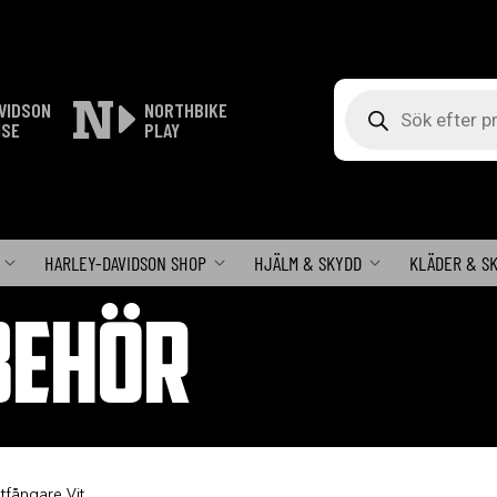
Produktsökning
VIDSON
NORTHBIKE
ISE
PLAY
HARLEY-DAVIDSON SHOP
HJÄLM & SKYDD
KLÄDER & S
BEHÖR
tfångare Vit