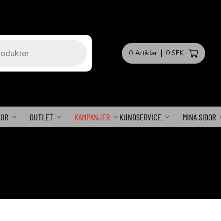
0
Artiklar
|
0 SEK
KOR
OUTLET
KAMPANJER
KUNDSERVICE
MINA SIDOR