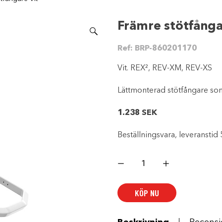
Främre stötfånga
Ref:
BRP-860201170
Vit. REX², REV-XM, REV-XS
Lättmonterad stötfångare som
1.238
SEK
Beställningsvara, leveranstid 
Främre
stötfångare
Vit
mängd
KÖP NU