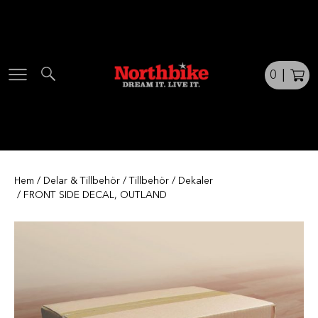
Skip
to
content
0
|
Hem
/
Delar & Tillbehör
/
Tillbehör
/
Dekaler
/ FRONT SIDE DECAL, OUTLAND