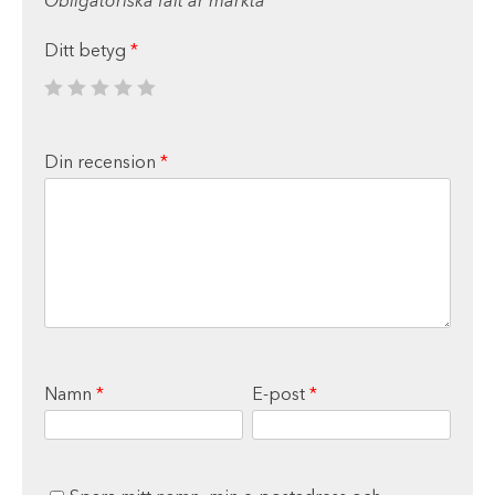
Obligatoriska fält är märkta
*
Ditt betyg
*
Din recension
*
Namn
*
E-post
*