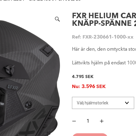
FXR HELIUM CA
KNÄPP-SPÄNNE 
Ref:
FXR-230661-1000-xx
Här är den, den omtyckta sto
Lättvikts hjälm på endast 10
4.795
SEK
Nu:
3.596
SEK
FXR
HELIUM
CARBON
HJÄLM
ALLOY