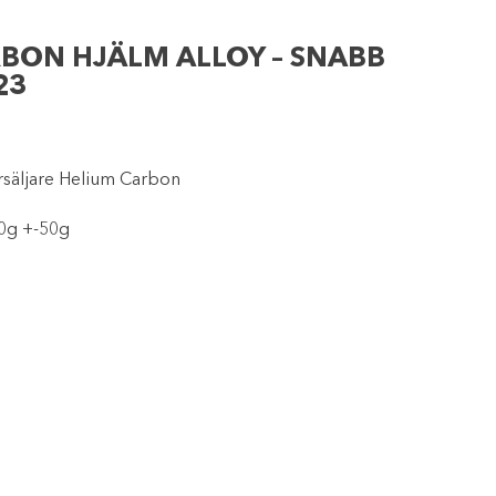
RBON HJÄLM ALLOY – SNABB
23
rsäljare Helium Carbon
00g +-50g