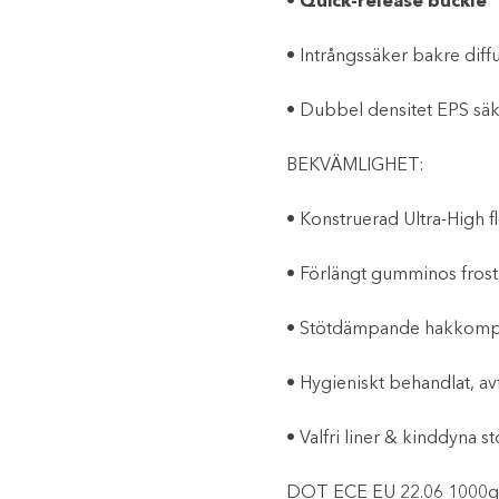
• Quick-release buckle
• Intrångssäker bakre diff
• Dubbel densitet EPS sä
BEKVÄMLIGHET:
• Konstruerad Ultra-High f
• Förlängt gumminos frost
• Stötdämpande hakkomp
• Hygieniskt behandlat, av
• Valfri liner & kinddyna st
DOT ECE EU 22.06 1000g 