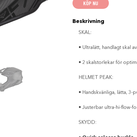
KÖP NU
-
SNABB
KNÄPP-
SPÄNNE
23
Beskrivning
mängd
SKAL:
• Ultralätt, handlagt skal 
• 2 skalstorlekar för opti
HELMET PEAK:
• Handskvänliga, lätta, 3-
• Justerbar ultra-hi-flow
SKYDD: