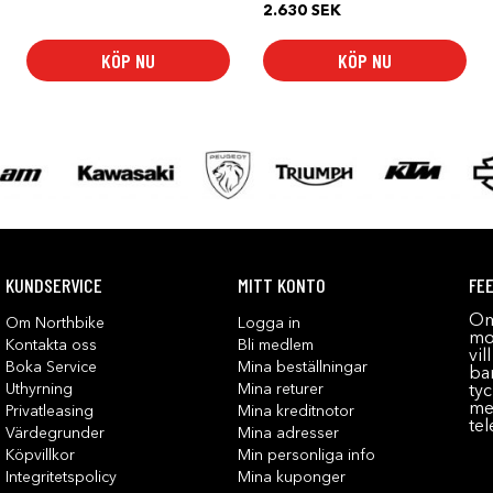
2.630
SEK
KÖP NU
KÖP NU
KUNDSERVICE
MITT KONTO
FE
Om
Om Northbike
Logga in
mot
Kontakta oss
Bli medlem
vil
Boka Service
Mina beställningar
bar
Uthyrning
Mina returer
tyc
me
Privatleasing
Mina kreditnotor
tel
Värdegrunder
Mina adresser
Köpvillkor
Min personliga info
Integritetspolicy
Mina kuponger