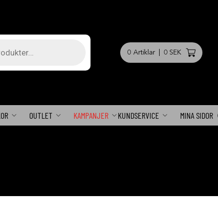
0
Artiklar
|
0 SEK
KOR
OUTLET
KAMPANJER
KUNDSERVICE
MINA SIDOR