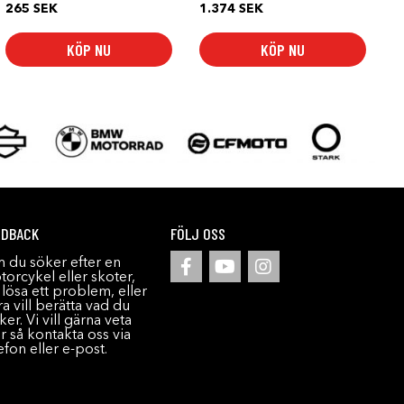
265
SEK
1.374
SEK
KÖP NU
KÖP NU
EDBACK
FÖLJ OSS
 du söker efter en
orcykel eller skoter,
l lösa ett problem, eller
a vill berätta vad du
ker. Vi vill gärna veta
r så kontakta oss via
efon eller e-post.