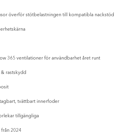
usor överför stötbelastningen till kompatibla nackstöd
kerhetskärna
low 365 ventilationer för användbarhet året runt
 & rastskydd
osit
tagbart, tvättbart innerfoder
orlekar tillgängliga
från 2024