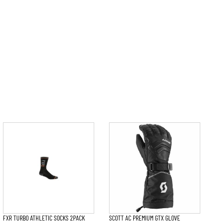
Den
här
produkten
har
flera
varianter.
De
olika
alternativen
kan
väljas
på
FXR TURBO ATHLETIC SOCKS 2PACK
SCOTT AC PREMIUM GTX GLOVE
produktsidan