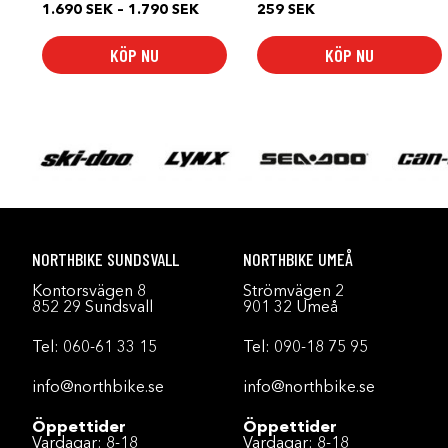
Prisintervall:
1.690
SEK
–
1.790
SEK
259
SEK
1.690 SEK
till
KÖP NU
KÖP NU
1.790 SEK
NORTHBIKE SUNDSVALL
NORTHBIKE UMEÅ
Kontorsvägen 8
Strömvägen 2
852 29 Sundsvall
901 32 Umeå
Tel:
060-61 33 15
Tel:
090-18 75 95
info@northbike.se
info@northbike.se
Öppettider
Öppettider
Vardagar: 8-18
Vardagar: 8-18