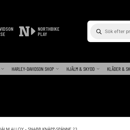
Produktsökning
VIDSON
NORTHBIKE
ISE
PLAY
HARLEY-DAVIDSON SHOP
HJÄLM & SKYDD
KLÄDER & S
JÄLM ALLOY – SNABB KNÄPP-SPÄNNE 23