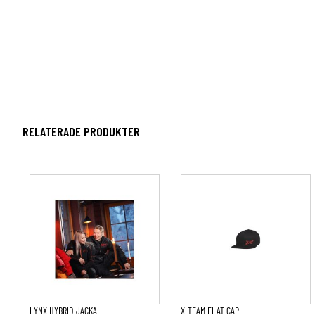
RELATERADE PRODUKTER
Den
här
produkten
har
flera
varianter.
De
olika
alternativen
kan
väljas
på
LYNX HYBRID JACKA
X-TEAM FLAT CAP
produktsidan