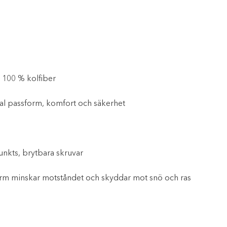
av 100 % kolfiber
mal passform, komfort och säkerhet
punkts, brytbara skruvar
-form minskar motståndet och skyddar mot snö och ras