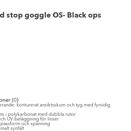
d stop goggle OS- Black ops
oner (0)
rterande, konturerat ansiktsskum och tyg med fyrsidig
ölins i polykarbonat med dubbla rutor
 och UV-beläggning för linser
v passform och spänning
alt synfält