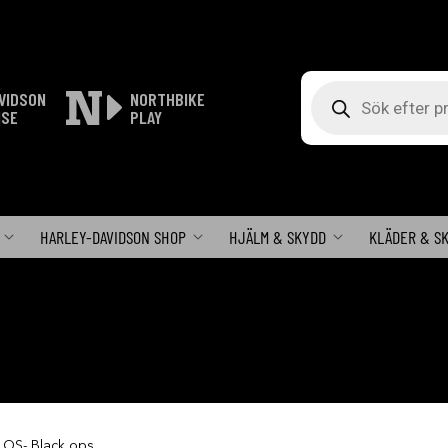
Produktsökning
VIDSON
NORTHBIKE
ISE
PLAY
HARLEY-DAVIDSON SHOP
HJÄLM & SKYDD
KLÄDER & S
 OS- Black ops