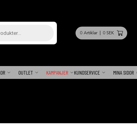
0
Artiklar
|
0 SEK
KOR
OUTLET
KAMPANJER
KUNDSERVICE
MINA SIDOR