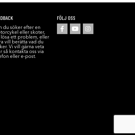
EDBACK
FÖLJ OSS
 du söker efter en
orcykel eller skoter,
l lösa ett problem, eller
a vill berätta vad du
ker. Vi vill gärna veta
r så kontakta oss via
efon eller e-post.