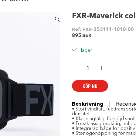
FXR-Maverick col
Ref:
FXR-253111-1010-00
895
SEK
I lager
FXR-
Maverick
cold
stop
goggle
KÖP NU
OS-
Black
ops
mängd
Beskrivning
Recensi
• Stort vindtätt, fukttranspo
densitet
• Klar, slagtålig, förböjd sn
• Förstklassig reptålig, imfri
• Integrerad båge för positi
• Stor ögonöppning för maxim