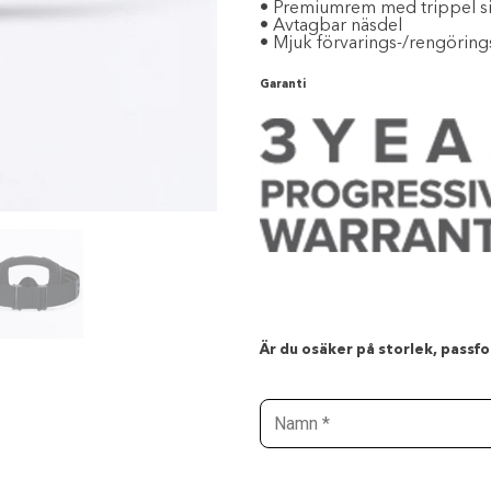
• Premiumrem med trippel s
• Avtagbar näsdel
• Mjuk förvarings-/rengöring
Garanti
Är du osäker på storlek, passfor