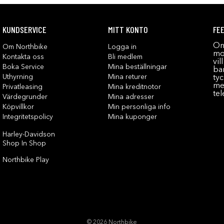
KUNDSERVICE
MITT KONTO
FE
Om
Om Northbike
Logga in
mot
Kontakta oss
Bli medlem
vil
Boka Service
Mina beställningar
bar
Uthyrning
Mina returer
tyc
me
Privatleasing
Mina kreditnotor
tel
Värdegrunder
Mina adresser
Köpvillkor
Min personliga info
Integritetspolicy
Mina kuponger
Harley-Davidson
Shop In Shop
Northbike Play
© 2026 Northbike