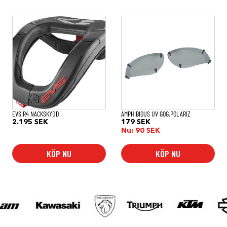
EVS R4 NACKSKYDD
AMPHIBIOUS UV GOG.POLARIZ
2.195
SEK
179
SEK
Nu:
90
SEK
KÖP NU
KÖP NU