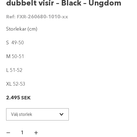
dubbelt visir – Black – Ungdom
Ref:
FXR-260680-1010-xx
Storlekar (cm)
S 49-50
M 50-51
L 51-52
XL 52-53
2.495
SEK
FXR
Youth