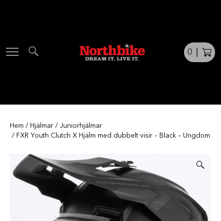
Skip
to
content
0
|
Hem
/
Hjälmar
/
Juniorhjälmar
/ FXR Youth Clutch X Hjälm med dubbelt visir – Black – Ungdom