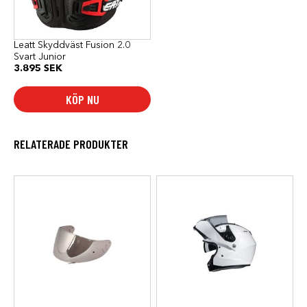
kan
väljas
på
produktsidan
Leatt Skyddväst Fusion 2.0
Svart Junior
3.895
SEK
KÖP NU
RELATERADE PRODUKTER