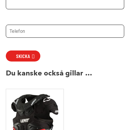
SKICKA
Du kanske också gillar …
Den
här
produkten
har
flera
varianter.
De
olika
alternativen