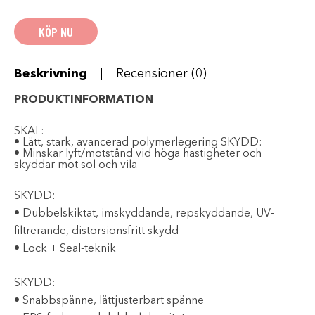
Clutch
X
Hjälm
KÖP NU
med
dubbelt
visir
-
Black
Beskrivning
Recensioner (0)
-
Ungdom
mängd
PRODUKTINFORMATION
SKAL:
• Lätt, stark, avancerad polymerlegering
SKYDD:
• Minskar lyft/motstånd vid höga hastigheter och
skyddar mot sol och vila
SKYDD:
• Dubbelskiktat, imskyddande, repskyddande, UV-
filtrerande, distorsionsfritt skydd
• Lock + Seal-teknik
SKYDD:
• Snabbspänne, lättjusterbart spänne