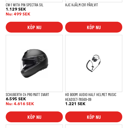
CW-1 WITH PIN SPECTRA SIL
HJC HJÄLM C91 PÄRLVIT
1.129
SEK
Nu:
499
SEK
KÖP NU
KÖP NU
Den
här
produkten
har
flera
varianter.
De
olika
alternativen
kan
väljas
på
produktsidan
SCHUBERTH C4 PRO MATT SVART
HD BOOM! AUDIO HALF HELMET MUSIC
HEADSET-76569-09
6.595
SEK
Nu:
4.616
SEK
1.221
SEK
KÖP NU
KÖP NU
Den