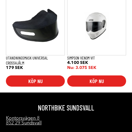
här
produkten
har
flera
varianter.
De
olika
alternativen
kan
väljas
på
produktsidan
UTANDNINGSMASK UNIVERSAL
SIMPSON VENOM VIT
CROSSHJÄLM
4.100
SEK
179
SEK
Nu:
3.075
SEK
KÖP NU
KÖP NU
NORTHBIKE SUNDSVALL
Kontorsvägen 8
852 29 Sundsvall