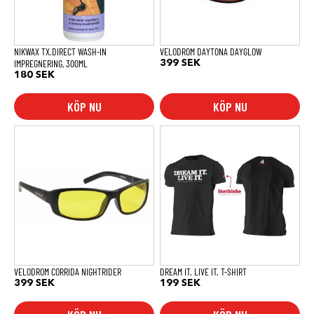
NIKWAX TX.DIRECT WASH-IN
VELODROM DAYTONA DAYGLOW
IMPREGNERING, 300ML
399
SEK
180
SEK
KÖP NU
KÖP NU
Den
här
produkten
har
flera
varianter.
De
olika
alternativen
kan
väljas
på
produktsidan
VELODROM CORRIDA NIGHTRIDER
DREAM IT. LIVE IT. T-SHIRT
399
SEK
199
SEK