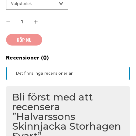
Halvarssons
Skinnjacka
Storhagen
Svart
mängd
KÖP NU
Recensioner (0)
Det finns inga recensioner än.
Bli först med att
recensera
”Halvarssons
Skinnjacka Storhagen
Svart”