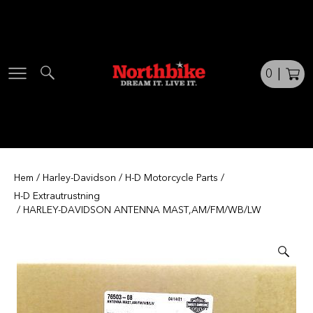
Skip
to
content
0
|
Hem
/
Harley-Davidson
/
H-D Motorcycle Parts
/
H-D Extrautrustning
/ HARLEY-DAVIDSON ANTENNA MAST,AM/FM/WB/LW