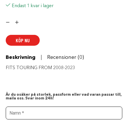
Endast 1 kvar i lager
HARLEY-
DAVIDSON
ANTENNA
MAST,AM/FM/WB/LW
mängd
KÖP NU
Beskrivning
Recensioner (0)
FITS TOURING FROM 2008-2023
Är du osäker på storlek, passform eller vad varan passar till,
maila oss. Svar inom 24h!