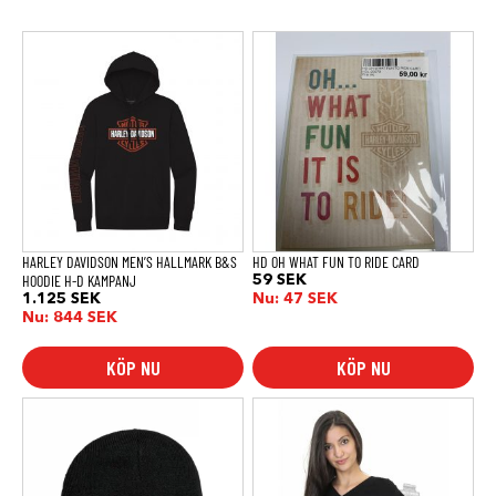
Den
här
produkten
har
flera
varianter.
De
olika
alternativen
kan
väljas
på
produktsidan
HARLEY DAVIDSON MEN’S HALLMARK B&S
HD OH WHAT FUN TO RIDE CARD
HOODIE H-D KAMPANJ
59
SEK
1.125
SEK
Nu:
47
SEK
Nu:
844
SEK
KÖP NU
KÖP NU
Den
Den
här
här
produkten
produkten
har
har
flera
flera
varianter.
varianter.