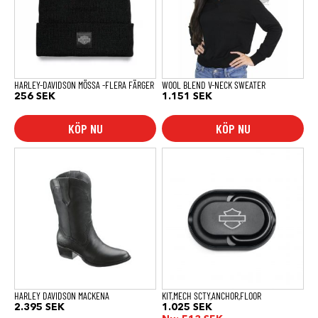
De
De
olika
olika
alternativen
alternativen
kan
kan
väljas
väljas
på
på
produktsidan
produktsidan
HARLEY-DAVIDSON MÖSSA -FLERA FÄRGER
WOOL BLEND V-NECK SWEATER
256
SEK
1.151
SEK
KÖP NU
KÖP NU
Den
här
produkten
har
flera
varianter.
De
olika
alternativen
kan
väljas
på
produktsidan
HARLEY DAVIDSON MACKENA
KIT,MECH SCTY,ANCHOR,FLOOR
2.395
SEK
1.025
SEK