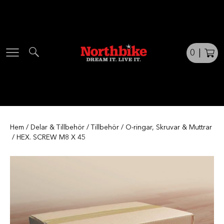
Skip
to
content
0
|
Hem
/
Delar & Tillbehör
/
Tillbehör
/
O-ringar, Skruvar & Muttrar
/ HEX. SCREW M8 X 45