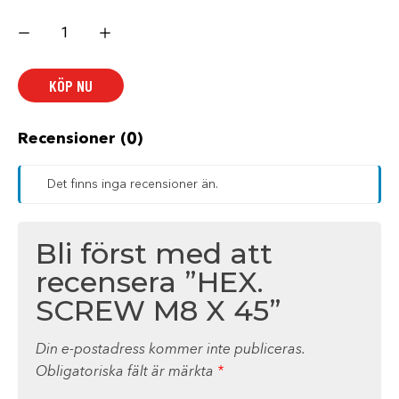
HEX.
SCREW
M8
X
45
KÖP NU
mängd
Recensioner (0)
Det finns inga recensioner än.
Bli först med att
recensera ”HEX.
SCREW M8 X 45”
Din e-postadress kommer inte publiceras.
Obligatoriska fält är märkta
*