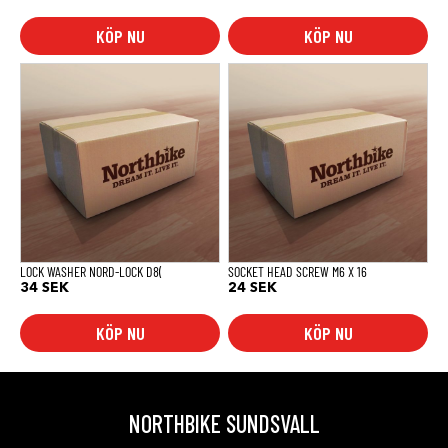
KÖP NU
KÖP NU
LOCK WASHER NORD-LOCK D8(
SOCKET HEAD SCREW M6 X 16
34
SEK
24
SEK
KÖP NU
KÖP NU
NORTHBIKE SUNDSVALL