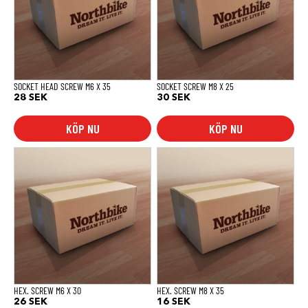
SOCKET HEAD SCREW M6 X 35
SOCKET SCREW M8 X 25
28
SEK
30
SEK
KÖP NU
KÖP NU
HEX. SCREW M6 X 30
HEX. SCREW M8 X 35
26
SEK
16
SEK