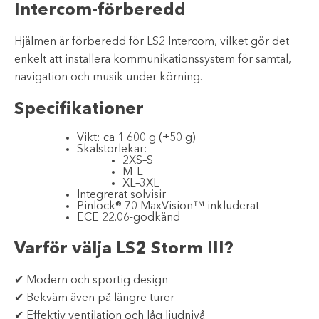
Intercom-förberedd
Hjälmen är förberedd för LS2 Intercom, vilket gör det
enkelt att installera kommunikationssystem för samtal,
navigation och musik under körning.
Specifikationer
Vikt: ca 1 600 g (±50 g)
Skalstorlekar:
2XS–S
M–L
XL–3XL
Integrerat solvisir
Pinlock® 70 MaxVision™ inkluderat
ECE 22.06-godkänd
Varför välja LS2 Storm III?
✔ Modern och sportig design
✔ Bekväm även på längre turer
✔ Effektiv ventilation och låg ljudnivå