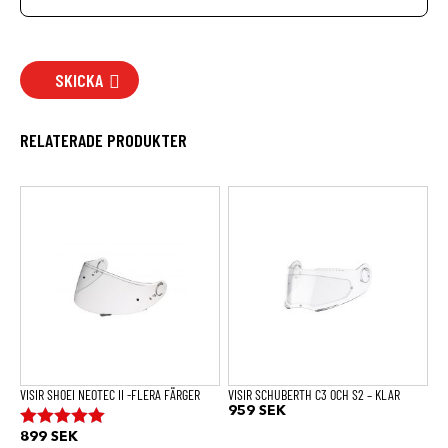
SKICKA
RELATERADE PRODUKTER
Den
Den
här
här
produkten
produkten
har
har
flera
flera
varianter.
varianter.
De
De
olika
olika
alternativen
alternativen
kan
kan
väljas
väljas
på
på
produktsidan
produktsidan
VISIR SHOEI NEOTEC II -FLERA FÄRGER
VISIR SCHUBERTH C3 OCH S2 – KLAR
959
SEK
899
SEK
Betygsatt