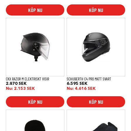
5.00
av 5
KÖP NU
KÖP NU
Den
Den
här
här
produkten
produkten
har
har
flera
flera
varianter.
varianter.
De
De
olika
olika
alternativen
alternativen
kan
kan
väljas
väljas
på
på
produktsidan
produktsidan
CKX RAZOR M ELEKTRISKT VISIR
SCHUBERTH C4 PRO MATT SVART
2.870
SEK
6.595
SEK
Nu:
2.153
SEK
Nu:
4.616
SEK
KÖP NU
KÖP NU