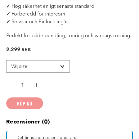
✔ Hög säkerhet enligt senaste standard
✔ Förberedd för intercom
✔ Solvisir och Pinlock ingår
Perfekt för både pendling, touring och vardagskörning.
2.299
SEK
HJÄLM
LS2
FF818
STORM
III
KÖP NU
MATTSVART
mängd
Recensioner (0)
Det finns inga recensioner än.