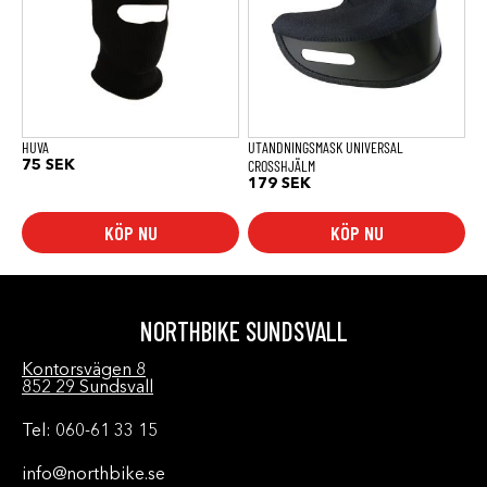
HUVA
UTANDNINGSMASK UNIVERSAL
CROSSHJÄLM
75
SEK
179
SEK
KÖP NU
KÖP NU
NORTHBIKE SUNDSVALL
Kontorsvägen 8
852 29 Sundsvall
Tel: 060-61 33 15
info@northbike.se