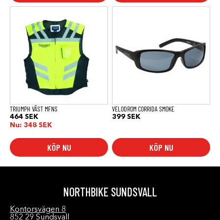
Den
här
produkten
har
flera
varianter.
De
olika
alternativen
kan
väljas
på
produktsidan
TRIUMPH VÄST MFNS
VELODROM CORRIDA SMOKE
464
SEK
399
SEK
Nu:
348
SEK
KÖP NU
KÖP NU
NORTHBIKE SUNDSVALL
Kontorsvägen 8
852 29 Sundsvall