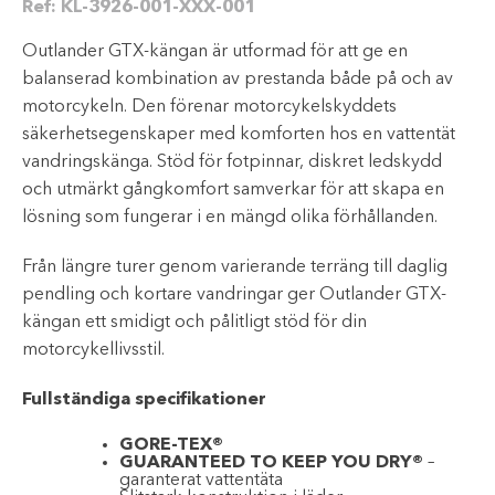
Ref:
KL-3926-001-XXX-001
Outlander GTX-kängan är utformad för att ge en
balanserad kombination av prestanda både på och av
motorcykeln. Den förenar motorcykelskyddets
säkerhetsegenskaper med komforten hos en vattentät
vandringskänga. Stöd för fotpinnar, diskret ledskydd
och utmärkt gångkomfort samverkar för att skapa en
lösning som fungerar i en mängd olika förhållanden.
Från längre turer genom varierande terräng till daglig
pendling och kortare vandringar ger Outlander GTX-
kängan ett smidigt och pålitligt stöd för din
motorcykellivsstil.
Fullständiga specifikationer
GORE-TEX®
GUARANTEED TO KEEP YOU DRY®
–
garanterat vattentäta