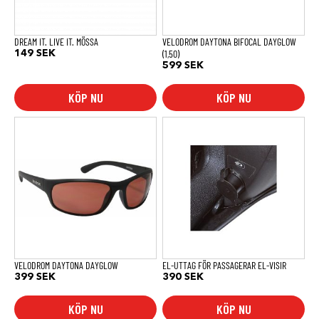
kan
väljas
på
produktsidan
DREAM IT. LIVE IT. MÖSSA
VELODROM DAYTONA BIFOCAL DAYGLOW
(1,50)
149
SEK
599
SEK
KÖP NU
KÖP NU
VELODROM DAYTONA DAYGLOW
EL-UTTAG FÖR PASSAGERAR EL-VISIR
399
SEK
390
SEK
KÖP NU
KÖP NU