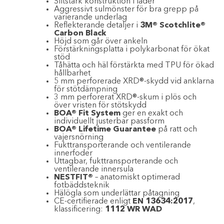
Slitstark konstruktion i läder
Aggressivt sulmönster för bra grepp på
varierande underlag
Reflekterande detaljer i
3M® Scotchlite®
Carbon Black
Höjd som går över ankeln
Förstärkningsplatta i polykarbonat för ökat
stöd
Tåhätta och häl förstärkta med TPU för ökad
hållbarhet
5 mm perforerade XRD®-skydd vid anklarna
för stötdämpning
3 mm perforerat XRD®-skum i plös och
över vristen för stötskydd
BOA® Fit System
ger en exakt och
individuellt justerbar passform
BOA® Lifetime Guarantee
på ratt och
vajersnörning
Fukttransporterande och ventilerande
innerfoder
Uttagbar, fukttransporterande och
ventilerande innersula
NESTFIT®
– anatomiskt optimerad
fotbäddsteknik
Hälögla som underlättar påtagning
CE-certifierade enligt
EN 13634:2017
,
klassificering:
1112 WR WAD