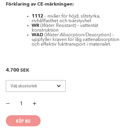
Förklaring av CE-märkningen:
1112
– nivåer för höjd, slitstyrka,
rivhållfasthet och tvärstyvhet
WR
(
Water Resistant
) – vattentät
konstruktion
WAD
(
Water Absorption/Desorption
) –
uppfyller kraven för låg vattenabsorption
och effektiv fukttransport i materialet.
4.700
SEK
KLIM
OUTLANDER
GTX
BOOT
STEALTH
KÖP NU
BLACK
mängd